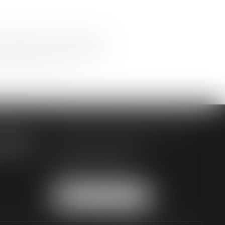
net permettant de répondre à votre
re transmises à l'avocat compétent
iques à l'égard du traitement des
oits d'accès, de rectification, de
24 41018 BLOIS CEDEX
AUDREY HAMELIN AVOCATS
3 Rue Paul RENOUARD
41018 BLOIS CEDEX
Tél :
02 54 74 03 18
NOUS LOCALISER