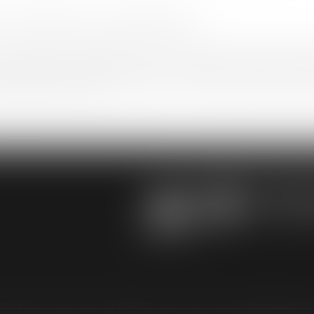
un astérisque sont obligatoires.
ce formulaire sont enregistrées dans un fichier informatisé par le cabi
 temps nécessaire au traitement de votre demande, et sont destinées à êt
onformément au Règlement relatif à la protection des personnes phys
à la libre circulation de ces données, toute personne peut exercer ses dr
ormations la concernant.
 vous adressant à : Audrey HAMELIN Avocat | 3 Rue Paul RENOUARD - CS228