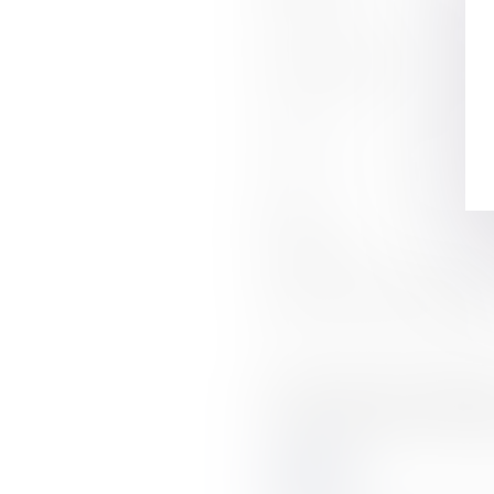
CODE POSTAL
VILLE
PAYS
CODE DE VÉRIFICATION
UTILISATION DES DONNÉ
J'accepte que les informat
dans le cadre de ma demand
Valider