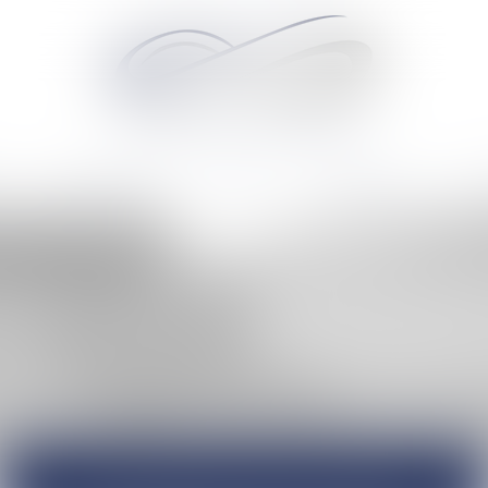
Audrey HAMELIN Avocats
HONORAIRES
ACTUS
MÉDIATION
RD