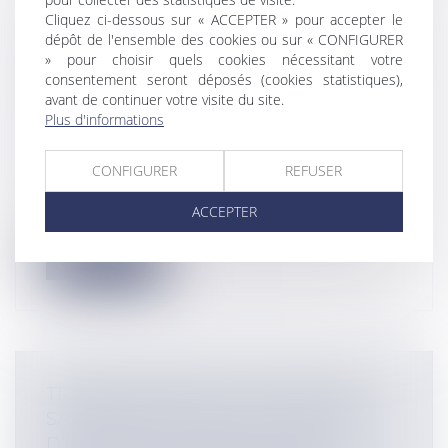
Cliquez ci-dessous sur « ACCEPTER » pour accepter le
VALORISATION DES ACTIONS DANS LA
dépôt de l'ensemble des cookies ou sur « CONFIGURER
SAS : DÉFAUT DE COMMUNICATION
» pour choisir quels cookies nécessitant votre
consentement seront déposés (cookies statistiques),
DES COMPTES DEMANDÉS PAR UN
avant de continuer votre visite du site.
EXPERT
Plus d'informations
Entreprises
/
Gestion de l'entreprise
/
Communication et vie sociale
CONFIGURER
REFUSER
Le 27 novembre 2024, la chambre
commerciale, financière et économique
ACCEPTER
de la C...
Lire la suite
TRANSFORMATION D’UNE SARL EN
SAS AVANT CESSION : PLUS BESOIN
D’ATTENDRE LA PUBLICATION AU