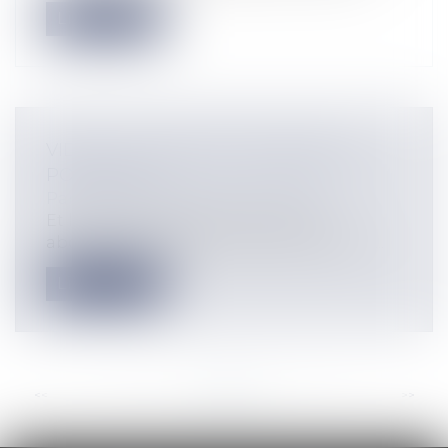
Lire la suite
VIDÉO : L'ACCESSION MOBILIÈRE À
POUDLARD
Particuliers
/
Patrimoine
/
Gestion
Et là, si je prends pas soin de mes
abonnés ! Je peux vous dire que celle-ci...
Lire la suite
<<
<
...
46
47
48
49
50
51
52
...
>
>>