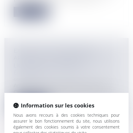
Lire la suite
EXÉCUTION D’UNE SENTENCE
ARBITRALE ET INTERVENTION D’UN
LIQUIDATEUR ÉTRANGER
Entreprises
/
Contentieux
/
Justice
commerciale
Arrêt de la Cour de cassation, Première
Chambre Civile, 6 novembre 2024, Pour...
Lire la suite
Information sur les cookies
Nous avons recours à des cookies techniques pour
assurer le bon fonctionnement du site, nous utilisons
également des cookies soumis à votre consentement
pour collecter des statistiques de visite.