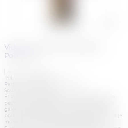
Vidéo : l'accession mobilière à
Poudlard
Auteur : MOUNIELOU Etienne
Publié le :
26/12/2024
Particuliers
/
Patrimoine
/
Gestion
Source :
www.eurojuris.fr
Et là, si je prends pas soin de mes abonnés ! Je
peux vous dire que celle-ci aura été une de ces
galères à tourner/monter ! C'est mon cadeau
pour vous, j'espère que vous apprécierez ! Ainsi, je
me suis farci d'un fantastique cosplay de