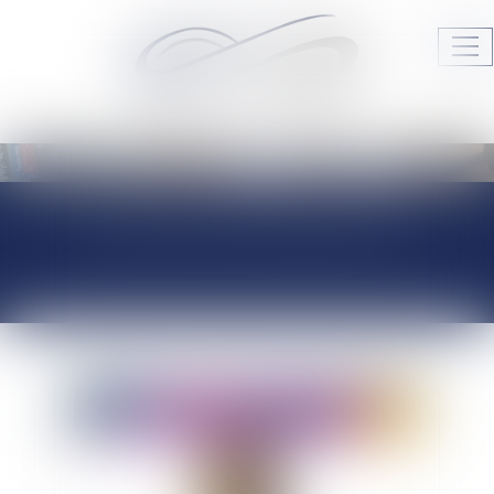
Ouv
le
me
Audrey HAMELIN Avocats
JURISPRUDENCE
ACTUALITÉS DU
CABINET