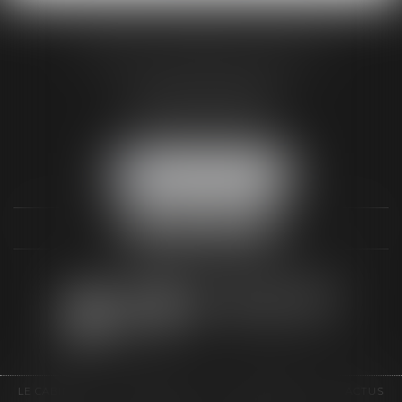
AUDREY HAMELIN AVOCATS
3 Rue Paul RENOUARD
41018 BLOIS CEDEX
Tél :
02 54 74 03 18
NOUS LOCALISER
LE CABINET
COMPÉTENCES
HONORAIRES
ACTUS