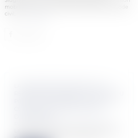
Slughorn pour vous exposer ce qu'est l'accession
mobilière. Il y en a de ces vieilleries dans le Code
civil,...
Lire la suite
LA CONSIGNATION DES 5% OU LA
RETENUE DE GARANTIE DU SOLDE DU
PRIX DE VENTE DANS LES VEFA, LES
CCMI OU LES CONSTRUCTIONS
D’IMMEUBLES
Particuliers
/
Patrimoine
/
Construction
La question des « 5% » relatifs au solde de
paiement des travaux ou au prix d...