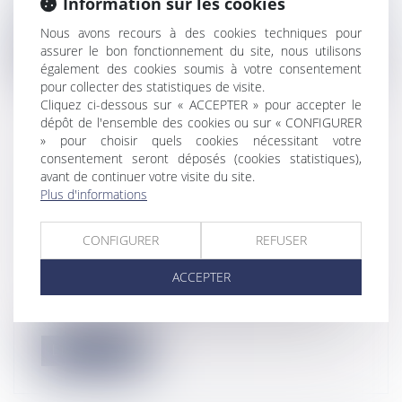
Information sur les cookies
abord provoquer un empathique sourir...
Nous avons recours à des cookies techniques pour
Lire la suite
assurer le bon fonctionnement du site, nous utilisons
également des cookies soumis à votre consentement
pour collecter des statistiques de visite.
Cliquez ci-dessous sur « ACCEPTER » pour accepter le
dépôt de l'ensemble des cookies ou sur « CONFIGURER
» pour choisir quels cookies nécessitant votre
consentement seront déposés (cookies statistiques),
CONFLITS D’INTÉRÊTS ENTRE LA
avant de continuer votre visite du site.
SOCIÉTÉ ET SON REPRÉSENTANT
Plus d'informations
LÉGAL : UN MANDATAIRE AD HOC
DOIT ÊTRE DÉSIGNÉ
CONFIGURER
REFUSER
Entreprises
/
Gestion de l'entreprise
/
Communication et vie sociale
ACCEPTER
La Cour de cassation a rendu en date du 9
novembre 2022 (n°20-19.077) une déc...
Lire la suite