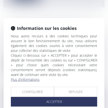
HORTEFEUX DÉTERMINÉ À LUTTER
Information sur les cookies
CONTRE LE TRAVAIL CLANDESTIN
Nous avons recours à des cookies techniques pour
Entreprises
/
Ressources humaines
/
assurer le bon fonctionnement du site, nous utilisons
Discipline et licenciement
également des cookies soumis à votre consentement
Brice Hortefeux fait de la lutte contre le
pour collecter des statistiques de visite.
travail clandestin une des priorit...
Cliquez ci-dessous sur « ACCEPTER » pour accepter le
dépôt de l'ensemble des cookies ou sur « CONFIGURER
Lire la suite
» pour choisir quels cookies nécessitant votre
consentement seront déposés (cookies statistiques),
avant de continuer votre visite du site.
Plus d'informations
CONFIGURER
REFUSER
LA GRÈVE SERA-T-ELLE ENCORE UN
ACCEPTER
DROIT ?