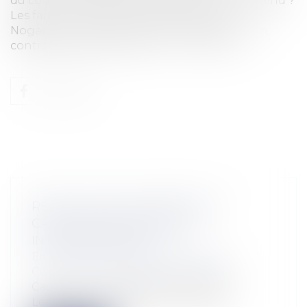
du contrat de location financière qui en dépend ?
Les faits Le 2 décembre 2016, la société
Nogar’auto conclut avec la société Locam un
contrat de location financi...
Lire la suite
RÉSOLUTION UNILATÉRALE ET
CADUCITÉ DES CONTRATS
INTERDÉPENDANTS
Entreprises
/
Marketing et ventes
/
Contrats commerciaux/ distribution
Cass. com., 5 févr. 2025, n° 23-23.358
Lorsqu’un contrat de fourniture et...