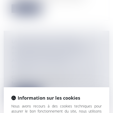
Lire la suite
LA CADUCITÉ D’UN CONTRAT
INTERDÉPENDANT SUPPOSE QUE
TOUTES LES PARTIES AIENT ÉTÉ
ATTRAITES À L’INSTANCE
Entreprises
/
Vie de l'entreprise
/
Cession
d'entreprise
Cass. com., 7 mai 2025, n°24-14.277 1. Les
faits Par un protocole trans...
Lire la suite
Information sur les cookies
Nous avons recours à des cookies techniques pour
assurer le bon fonctionnement du site, nous utilisons