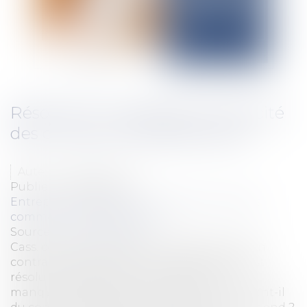
Résolution unilatérale et caducité
des contrats interdépendants
Auteur : VIBERT Olivier
Publié le :
23/05/2025
Entreprises
/
Marketing et ventes
/
Contrats
commerciaux/ distribution
Source :
www.eurojuris.fr
Cass. com., 5 févr. 2025, n° 23-23.358 Lorsqu’un
contrat de fourniture et de maintenance est
résolu unilatéralement en raison d’un
manquement grave du prestataire, qu’advient-il