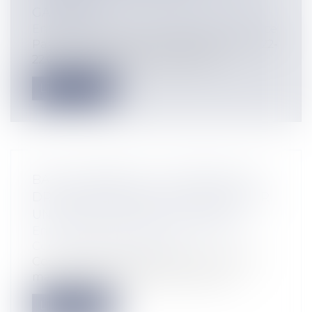
GARANTIE
Entreprises
/
Finances
/
Banque et finance
Par un arrêt du 30 avril 2025 (pourvoi n°22-
22.033), la deuxième chambre civi...
Lire la suite
BAIL COMMERCIAL : L'EXERCICE DU
DROIT D'OPTION DOIT-IL RESPECTER
UN FORMALISME PARTICULIER ?
Entreprises
/
Gestion de l'entreprise
/
Construction Immobilier
Cour de Cassation 3e chambre civile 27
mars 2025 n°23-20.030 Cet arrêt fai...
Lire la suite