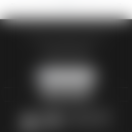
<<
<
...
30
31
32
33
34
35
36
...
>
>>
AUDREY HAMELIN AVOCATS
3 Rue Paul RENOUARD
41018 BLOIS CEDEX
Tél :
02 54 74 03 18
NOUS LOCALISER