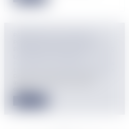
PAIEMENTS NON AUTORISÉS : LE
PRESTATAIRE DE SERVICES DE
PAIEMENT SUPPORTE L’ESSENTIEL DE
LA CHARGE DE LA PREUVE
Particuliers
/
Consommation
/
Procédures
Entreprises
/
Finances
/
Banque et finance
Dans un arrêt rendu le 30 avril 2025
(pourvoi n°24-10.149), la Chambre
commer...
Lire la suite