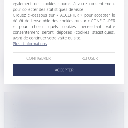
également des cookies soumis à votre consentement
pour collecter des statistiques de visite.
Cliquez ci-dessous sur « ACCEPTER » pour accepter le
LORSQUE L'ACTION DU
dépôt de l'ensemble des cookies ou sur « CONFIGURER
COPROPRIÉTAIRE PROFITE AU
» pour choisir quels cookies nécessitant votre
SYNDICAT
consentement seront déposés (cookies statistiques),
Particuliers
/
Patrimoine
/
Copropriété et
avant de continuer votre visite du site.
voisinage
Plus d'informations
Cass, 3ème civ, 7 mai 2025, n°23-19.324 1. La
question de savoir si le Syn...
CONFIGURER
REFUSER
Lire la suite
ACCEPTER
OBLIGATION D’INFORMATION
ANNUELLE DES CAUTIONS : MAINTIEN
DE L’OBLIGATION JUSQU’À
L’EXTINCTION TOTALE DE LA DETTE