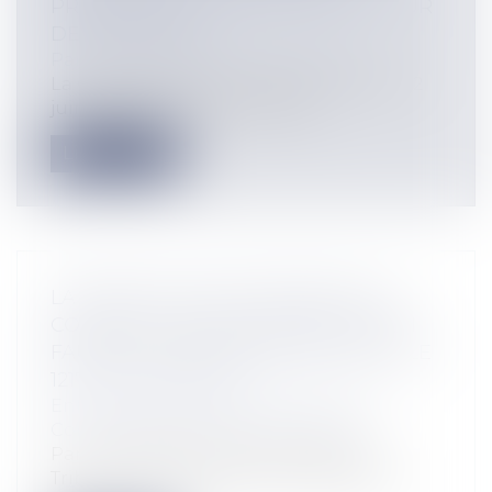
PRÉCISION IMPORTANTE DE LA COUR
DE CASSATION
Particuliers
/
Patrimoine
/
Gestion
La Cour de cassation, dans un arrêt du 12
juin 2025 (Civ. 1re, 12 juin 2025,...
Lire la suite
LA RÉSOLUTION JUDICIAIRE D’UN
CONTRAT SAAS POUR INEXÉCUTION
FAUTIVE : ILLUSTRATION DE L’ARTICLE
1217 DU CODE CIVIL
Entreprises
/
Marketing et ventes
/
Contrats commerciaux/ distribution
Par un jugement du 17 juin 2025, le
Tribunal des activités économiques de