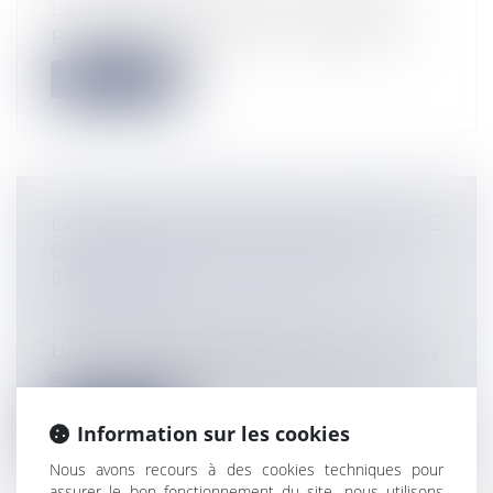
Le principe de réparation intégrale du
préjudice implique que le responsable...
Lire la suite
L’ADAPTATION AU RECUL DU TRAIT DE
CÔTE : LE CAS DES COMMUNES
INSULAIRES
Collectivités
/
Urbanisme
/
Ouvrages et
travaux publics/Construction
Une commune insulaire, confrontée à des
enjeux spécifiques du fait de son ins...
Lire la suite
Information sur les cookies
Nous avons recours à des cookies techniques pour
assurer le bon fonctionnement du site, nous utilisons