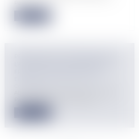
Par...
Lire la suite
PRATIQUES DE NON-DÉBAUCHAGE :
L’AUTORITÉ DE LA CONCURRENCE
FRANCHIT UN NOUVEAU CAP
Entreprises
/
Marketing et ventes
/
Concurrence
ADLC, décision n°25-D-03 du 11 juin 2025
Par une décision n°25-D-03 du 11...
Lire la suite