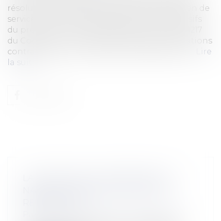
résolution de plusieurs contrats de prestation de
services informatiques (SaaS) aux torts exclusifs
du prestataire, sur le fondement de l’article 1217
du Code civil. 1. Contexte contractuel Les relations
contractuelles entre les deux sociétés portai...
Lire
la suite
LA FAUTE DE LA VICTIME EST DE
NATURE À RÉDUIRE SON DROIT À
RÉPARATION
Particuliers
/
Patrimoine
/
Construction