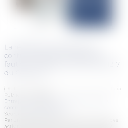
La résolution judiciaire d’un
contrat SaaS pour inexécution
fautive : illustration de l’article 1217
du Code civil
Auteurs : ADAM-CAUMEIL Judith, CAUMEIL Julia
Publié le :
15/07/2025
Entreprises
/
Marketing et ventes
/
Contrats
commerciaux/ distribution
Source :
www.eurojuris.fr
Par un jugement du 17 juin 2025, le Tribunal des
activités économiques de Paris a prononcé la