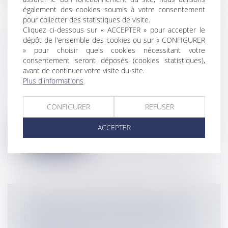
également des cookies soumis à votre consentement
pour collecter des statistiques de visite.
Cliquez ci-dessous sur « ACCEPTER » pour accepter le
LA CLAUSE D’INDEXATION RÉPUTÉE
dépôt de l'ensemble des cookies ou sur « CONFIGURER
NON ÉCRITE AU SEIN DES BAUX
» pour choisir quels cookies nécessitant votre
COMMERCIAUX - ÉVOLUTION DE LA
consentement seront déposés (cookies statistiques),
avant de continuer votre visite du site.
JURISPRUDENCE
Plus d'informations
Entreprises
/
Gestion de l'entreprise
/
Construction Immobilier
CONFIGURER
REFUSER
Cour de cassation, 3ème chambre civile, 19
juin 2025, n° 23-18.853 La clau...
ACCEPTER
Lire la suite
INDIVISION POST-COMMUNAUTAIRE
ET INDEMNITÉ D’OCCUPATION :