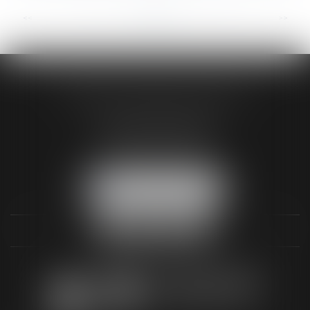
<<
<
...
22
23
24
25
26
27
28
...
>
>>
AUDREY HAMELIN AVOCATS
3 Rue Paul RENOUARD
41018 BLOIS CEDEX
Tél :
02 54 74 03 18
NOUS LOCALISER