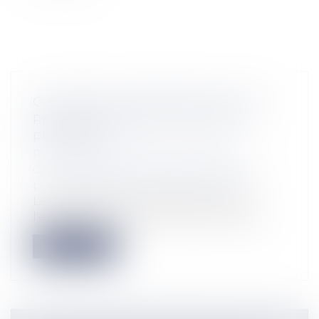
CONCESSION FUNÉRAIRE, DROIT AU
RENOUVELLEMENT ET DROIT DE
PROPRIÉTÉ
Particuliers
/
Famille
/
Successions
Collectivités
/
Services publics
/
Service
public / Délégation de service public
Les dispositions prévoyant qu'après
l'expiration d'une concession funéraire,...
Lire la suite