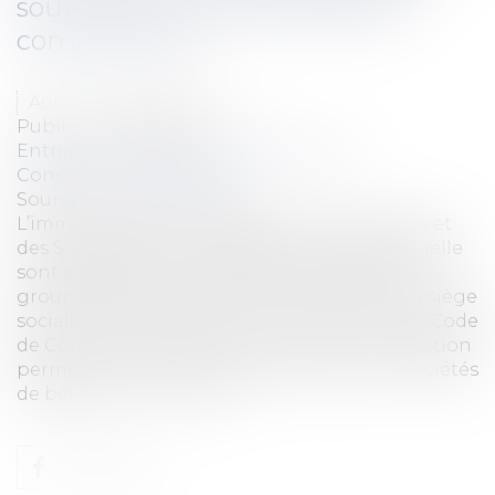
soumettre au statut des baux
commerciaux
Auteur : MEDINA Jean-Luc
Publié le :
29/06/2020
Entreprises
/
Gestion de l'entreprise
/
Construction Immobilier
Source :
www.eurojuris.fr
L’immatriculation au Registre du Commerce et
des Sociétés est une obligation légale à laquelle
sont assujettis les commerçants, sociétés et
groupements d’intérêt économique dont le siège
social se trouve en France. L’article L. 123-1 du Code
de Commerce dispose que cette immatriculation
permet notamment aux commerçants et sociétés
de bénéfici...
Lire la suite