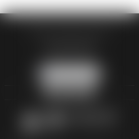
AUDREY HAMELIN AVOCATS
3 Rue Paul RENOUARD
41018 BLOIS CEDEX
Tél :
02 54 74 03 18
NOUS LOCALISER