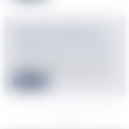
LES CLAUSES DE DÉCHÉANCE DU
TERME DANS LES CONTRATS DE
CRÉDITS À L’ÉPREUVE DU COVID-19
Particuliers
/
Consommation
/
Contrats de
vente / Prêts
Les clauses de déchéance du terme sont
une forme particulière de clauses de r...
Lire la suite
<<
<
...
199
200
201
202
203
204
205
...
>
>>