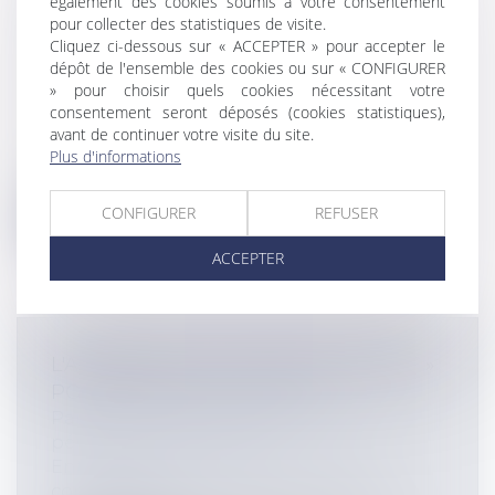
également des cookies soumis à votre consentement
SOUMETTRE AU STATUT DES BAUX
pour collecter des statistiques de visite.
Cliquez ci-dessous sur « ACCEPTER » pour accepter le
COMMERCIAUX
dépôt de l'ensemble des cookies ou sur « CONFIGURER
Entreprises
/
Gestion de l'entreprise
/
» pour choisir quels cookies nécessitant votre
Construction Immobilier
consentement seront déposés (cookies statistiques),
L’immatriculation au Registre du
avant de continuer votre visite du site.
Commerce et des Sociétés est une
Plus d'informations
obligation...
CONFIGURER
REFUSER
Lire la suite
ACCEPTER
L'ARBITRAGE, LA SOLUTION « SMART »
POUR RÉGLER LES LITIGES
Particuliers
/
Civil / Pénal
/
Procédure
pénale / Procédure civile
Entreprises
/
Contentieux
/
Justice
commerciale