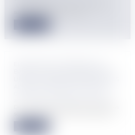
L'arbitrage, prévu aux articles 2059 et
suivants du Code civil et aux...
Lire la suite
ELECTIONS DU 15 MARS 2020 : LA
BAISSE DU TAUX DE PARTICIPATION
LIÉE AU CONTEXTE SANITAIRE N'A PAS
ALTÉRÉ LA SINCÉRITÉ DU SCRUTIN
Collectivités
/
Contentieux
/
Tribunal
administratif/ Procédure administrative
De nombreuses protestations électorales
sont en ce moment même, fondées sur l...
Lire la suite