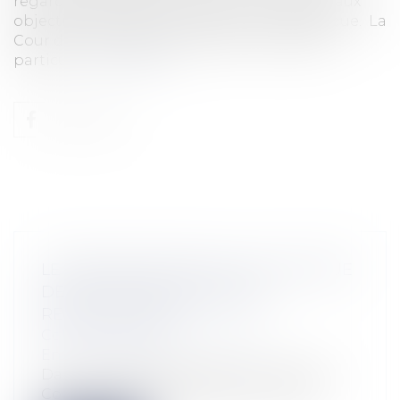
regard du décalage persistant par rapport aux
objectifs affichés de consolider cette politique. La
Cour des comptes identifie deux modalités
particul...
Lire la suite
LE RENFORCEMENT DE LA POLITIQUE
DE SOUTIEN AUX ÉNERGIES
RENOUVELABLES
Collectivités
/
Environnement
/
Environnement
Dans un rapport daté du 18 avril 2018, la
Cour des comptes détaille les modal...