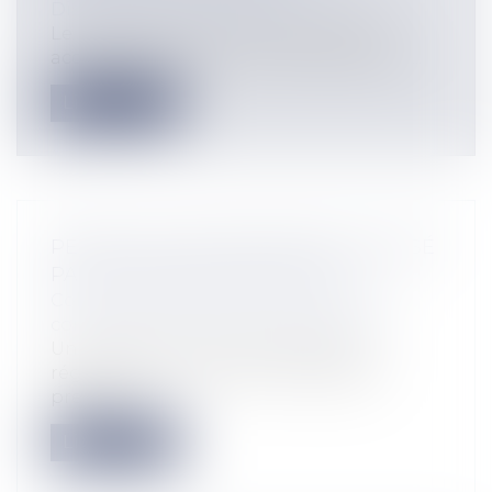
Discipline et licenciement
Le recueil d’informations publiées en
accès restreint sur le compte Facebook...
Lire la suite
PERMIS DE CONSTRUIRE RÉGULARISÉ
PAR UN PERMIS MODIFICATIF
Collectivités
/
Urbanisme
/
Permis de
construire/ Documents d'urbanisme
Un permis de construire peut être
régularisé par un permis modificatif
prenan...
Lire la suite