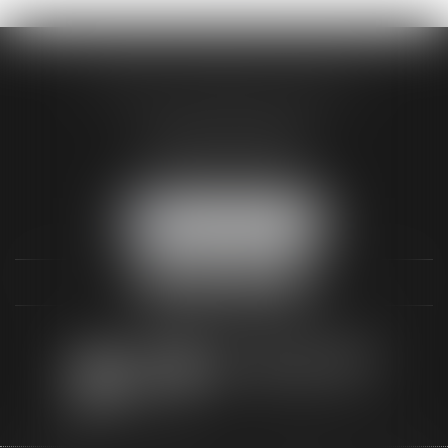
AUDREY HAMELIN AVOCATS
3 Rue Paul RENOUARD
41018 BLOIS CEDEX
Tél :
02 54 74 03 18
NOUS LOCALISER