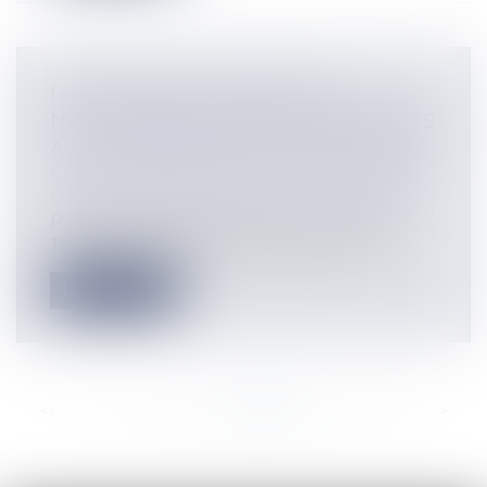
LA CPAM DOIT MOTIVER LES
NOTIFICATIONS DE PAYER ADRESSÉES
AUX ÉTABLISSEMENTS HOSPITALIERS
Collectivités
/
Finances locales
/
Fiscalité/
Gestion de fait/ Chambre des Comptes
Par deux jugements du 22 mars 2018, le
Tribunal des affaires de sécurité soci...
Lire la suite
<<
<
...
307
308
309
310
311
312
313
...
>
>>