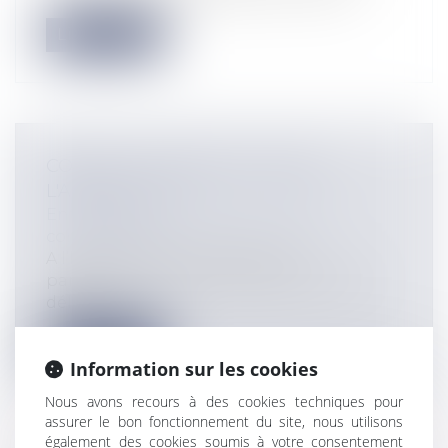
Lire la suite
CONFLIT : POURQUOI CHOISIR
L'ARBITRAGE ?
Entreprises
/
Contentieux
/
Justice
commerciale
A l’heure où les Tribunaux sont
particulièrement encombrés, avec des
délais d...
Lire la suite
Information sur les cookies
Nous avons recours à des cookies techniques pour
assurer le bon fonctionnement du site, nous utilisons
également des cookies soumis à votre consentement