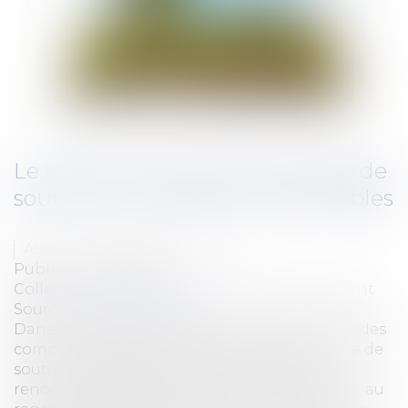
Le renforcement de la politique de
soutien aux énergies renouvelables
Auteur : DROUINEAU Thomas
Publié le :
25/04/2018
Collectivités
/
Environnement
/
Environnement
Source :
www.eurojuris.fr
Dans un rapport daté du 18 avril 2018, la Cour des
comptes détaille les modalités de la politique de
soutien au développement des énergies
renouvelables. Elle estime qu’il est nécessaire, au