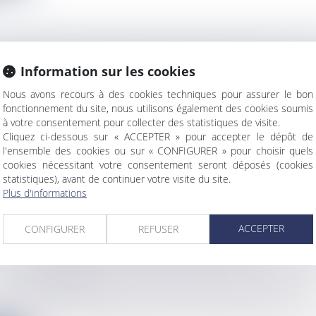
ISSION D'UN TITRE EXÉCUTOIRE APRÈS LE 
Information sur les cookies
ÉCHARGE D'OBLIGATION DE PAYER
Nous avons recours à des cookies techniques pour assurer le bon
s
/
Finances locales
/
Fiscalité/ Gestion de fait/ 
fonctionnement du site, nous utilisons également des cookies soumis
à votre consentement pour collecter des statistiques de visite.
urisprudence constante que « l’annulation d’un titr
Cliquez ci-dessous sur « ACCEPTER » pour accepter le dépôt de
l'ensemble des cookies ou sur « CONFIGURER » pour choisir quels
cookies nécessitant votre consentement seront déposés (cookies
ite
statistiques), avant de continuer votre visite du site.
Plus d'informations
ACCEPTER
CONFIGURER
REFUSER
DUS PENDANT LA PÉRIODE COVID : LA
N A TRANCHÉ !
s
/
Gestion de l'entreprise
/
Construction Immobilier
assation était très attendue sur l’exigibilité des loyers