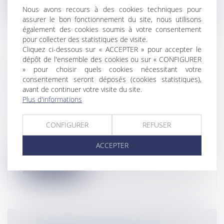
Nous avons recours à des cookies techniques pour
assurer le bon fonctionnement du site, nous utilisons
également des cookies soumis à votre consentement
pour collecter des statistiques de visite.
Cliquez ci-dessous sur « ACCEPTER » pour accepter le
dépôt de l'ensemble des cookies ou sur « CONFIGURER
UN MANQUEMENT AU RGPD PEUT
» pour choisir quels cookies nécessitant votre
CONSTITUER UN ACTE DE
consentement seront déposés (cookies statistiques),
CONCURRENCE DÉLOYALE
avant de continuer votre visite du site.
Plus d'informations
Entreprises
/
Gestion de l'entreprise
/
Gestion des risques et sécurité
Un manquement au Règlement Général
CONFIGURER
REFUSER
sur la Protection des données (RGPD)
peut...
ACCEPTER
Lire la suite