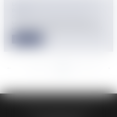
LA PROCÉDURE D'INJONCTION DE
PAYER
Particuliers
/
Patrimoine
/
Gestion
La procédure d’injonction de payer est
une procédure rapide de recouvrement d...
Lire la suite
<<
<
...
599
600
601
602
603
604
605
...
>
>>
AUDREY HAMELIN AVOCATS