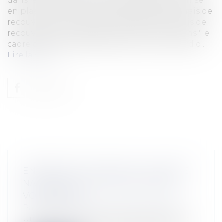
dans les transactions commerciales par la mise
en place d'une indemnité forfaitaire pour frais de
recouvrement.L'indemnité forfaitaire de frais de
recouvrement est fixéeCe décret s'inscrit dans "le
cadre de la politique de lutte contre le retard d...
Lire la suite
ENTRÉE EN VIGUEUR DE LA CHARTE
NATIONALE DU SAPEUR-POMPIER
VOLONTAIRE
Particuliers
/
Emploi
/
Contrat de travail
Un décret du 5 octobre 2012 approuve la