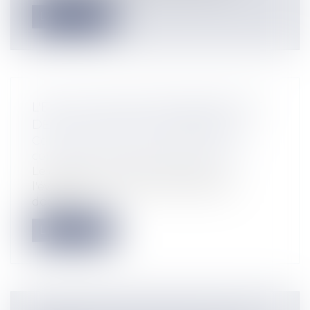
Lire la suite
L'ÉVALUATION ENVIRONNEMENTALE
DES DOCUMENTS D'URBANISME
Collectivités
/
Urbanisme
/
Permis de
construire/ Documents d'urbanisme
Le décret du 23 août 2012 relatif à
l'évaluation environnementale des
documen...
Lire la suite