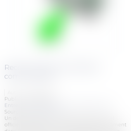
Recouvrement de créances
commerciales
Auteur : VIBERT Olivier
Publié le :
08/10/2012
Entreprises
/
Contentieux
/
Voies d'exécution
Source :
www.eurojuris.fr
Un décret publié le 4 octobre 2012 au journal
officiel vise à lutter contre les retards de paiement