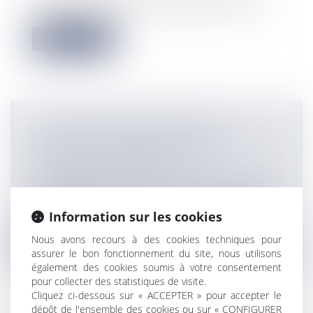
Charte nationale du sapeur-pompier vo...
Lire la suite
LA FORCLUSION BIENNALE ET
L'ACTION EN RESPONSABILITÉ
CONTRE LA BANQUE
Entreprises
/
Finances
/
Banque et finance
Le délai biennal de forclusion n'est pas
applicable aux actions en responsabi...
Information sur les cookies
Nous avons recours à des cookies techniques pour
Lire la suite
assurer le bon fonctionnement du site, nous utilisons
également des cookies soumis à votre consentement
pour collecter des statistiques de visite.
Cliquez ci-dessous sur « ACCEPTER » pour accepter le
dépôt de l'ensemble des cookies ou sur « CONFIGURER