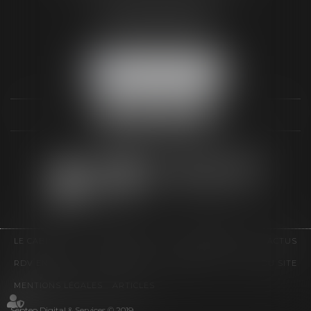
3 Rue Paul RENOUARD
41018 BLOIS CEDEX
Tél :
02 54 74 03 18
NOUS LOCALISER
LE CABINET
COMPÉTENCES
HONORAIRES
ACTUS
RDV EN LIGNE
CONTACT
EUROJURIS
PLAN DU SITE
MENTIONS LÉGALES
ARTICLES
Septeo Digital & Services © 2019