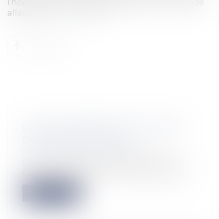
l’hôpital universitaire de Madrid pour la période
allant du 5 f...
Lire la suite
LA CEDH CONFIRME LES POUVOIRS
DE SANCTION DE L’AMF
Entreprises
/
Finances
/
Bourse
Dans un arrêt du 1er septembre 2016, la
CEDH considère que la Commission des...
Lire la suite