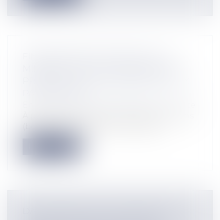
FINANCEMENT PARTICIPATIF : LE
MINIBON / BON DE CAISSE BIENTÔT
PROPOSÉ AUX ENTREPRISES ET AUX
PARTICULIERS
Entreprises
/
Finances
/
Banque et finance
À partir du 1er octobre 2016, des minibons
(bons de caisse) seront mis à disp...
Lire la suite
DATE D'EFFET DU CHANGEMENT DE