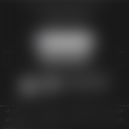
3 Rue Paul RENOUARD
41018 BLOIS CEDEX
Tél :
02 54 74 03 18
NOUS LOCALISER
LE CABINET
COMPÉTENCES
HONORAIRES
ACTUS
RDV EN LIGNE
CONTACT
EUROJURIS
PLAN DU SITE