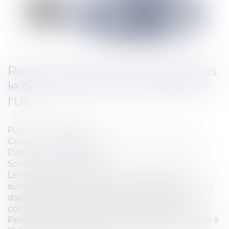
Recours à des CDD successifs dans
le domaine de la santé et droit de
l'UE
Publié le :
14/09/2016
Collectivités
/
International
/
Droit Européen /
Droit communautaire
Source :
www.eurojuris.fr
Le recours à des contrats à durée déterminée
successifs pour couvrir des besoins permanents
dans le domaine des services de santé est
contraire au droit de l’Union. Mme Maria Elena
Pérez López a été recrutée en tant qu’infirmière à