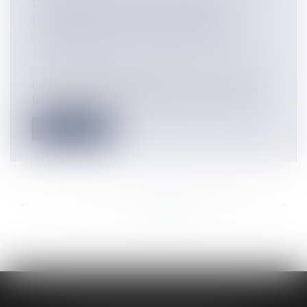
RÉGIME MATRIMONIAL EN CAS
D'HOMOLOGATION JUDICIAIRE:
CONFORMITÉ À LA CONSTITUTION
Particuliers
/
Famille
/
Mariage / PACS /
Concubinage / Vie civile
Le Conseil constitutionnel considère que
les époux dont le changement de régi...
Lire la suite
<<
<
...
376
377
378
379
380
381
382
...
>
>>
AUDREY HAMELIN AVOCATS