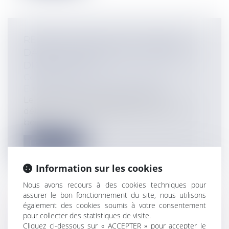
RECOURS À DES CDD SUCCESSIFS
DANS LE DOMAINE DE LA SANTÉ ET
DROIT DE L'UE
Collectivités
/
International
/
Droit
Européen / Droit communautaire
Le recours à des contrats à durée
déterminée successifs pour couvrir des
beso...
Lire la suite
Information sur les cookies
Nous avons recours à des cookies techniques pour
assurer le bon fonctionnement du site, nous utilisons
également des cookies soumis à votre consentement
LE RENOUVEAU DES SOMMATIONS À
pour collecter des statistiques de visite.
LA LUEUR DE LA RÉFORME DU DROIT
Cliquez ci-dessous sur « ACCEPTER » pour accepter le