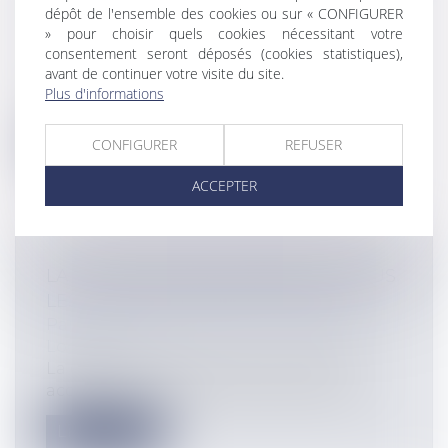
DES CONTRATS
dépôt de l'ensemble des cookies ou sur « CONFIGURER
» pour choisir quels cookies nécessitant votre
Entreprises
/
Contentieux
/
Voies
consentement seront déposés (cookies statistiques),
d'exécution
avant de continuer votre visite du site.
L'ordonnance du 10 février 2016 portant
Plus d'informations
réforme du droit des contrats donne a...
Lire la suite
CONFIGURER
REFUSER
ACCEPTER
LA CAUTION VISALE ÉTENDUE À TOUS
LES JEUNES DE MOINS DE 30 ANS
Particuliers
/
Patrimoine
/
Immobilier /
Logement
La garantie Visale qui est une caution
accordée à certains locataires du parc...
Lire la suite