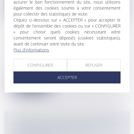
assurer le bon fonctionnement du site, nous utilisons
Lire la suite
également des cookies soumis à votre consentement
pour collecter des statistiques de visite.
Cliquez ci-dessous sur « ACCEPTER » pour accepter le
dépôt de l'ensemble des cookies ou sur « CONFIGURER
» pour choisir quels cookies nécessitant votre
consentement seront déposés (cookies statistiques),
avant de continuer votre visite du site.
DÉFISCALISATION : LES BONS PLANS
Plus d'informations
POUR PAYER MOINS D’IMPÔTS
Particuliers
/
Patrimoine
/
Fiscalité
CONFIGURER
REFUSER
Réduire ses impôts : les bons plans … et les
pièges: Jean-Marie GARINOT, Cons...
ACCEPTER
Lire la suite
PUBLICATION D'UN DÉCRET RELATIF À
L'ASSISTANCE MÉDICALE À LA