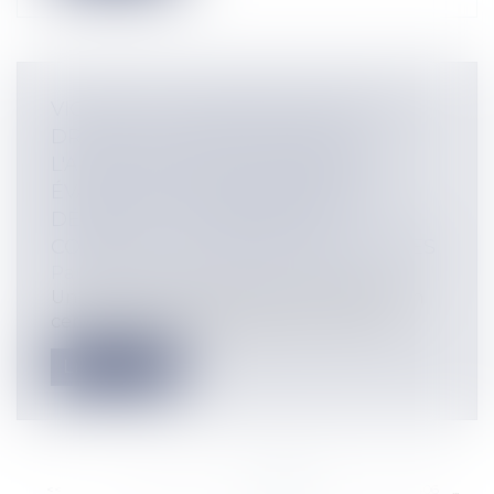
VICTIME DE VIOLENCES SEXUELLES,
DROIT À LA TRADUCTION ET À
L'ASSISTANCE D'UN INTERPRÈTE,
ÉVALUATION PERSONNALISÉE: LE
DÉCRET DU 26 FÉVRIER 2016
COMPLÈTE LES DROITS DES VICTIMES
Particuliers
/
Civil / Pénal
/
Victimes
Un décret du 26 février 2016 complète un
certain nombre de règles concernant...
Lire la suite
<<
<
...
400
401
402
403
404
405
406
...