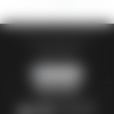
>
>>
AUDREY HAMELIN AVOCATS
3 Rue Paul RENOUARD
41018 BLOIS CEDEX
Tél :
02 54 74 03 18
NOUS LOCALISER