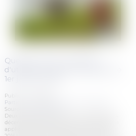
Quelles sont les conditions
d'utilisation des drones depuis le
1er janvier 2016?
Publié le :
17/03/2016
Particuliers
/
Consommation
/
Procédures
Source :
www.eurojuris.fr
Deux arrêtés publiés au Journal officiel du 24
décembre 2015 précisent les nouvelles règles
applicables aux drones depuis le 1er janvier
2016.L'arrêté du 17 décembre 2015 relatif à la