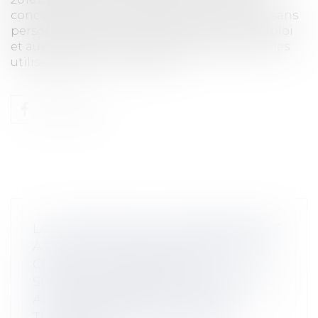
conception des aéronefs civils qui circulent sans
personne à bord, aux conditions de leur emploi
et aux capacités requises des personnes qui les
utilisent, fixe le...
Lire la suite
LA LOI RELATIVE À LA PRÉVENTION ET
À LA LUTTE CONTRE LES INCIVILITÉS,
CONTRE LES ATTEINTES À LA
SÉCURITÉ PUBLIQUE ET CONTRE LES
ACTES TERRORISTES DANS LES
TRANSPORTS COLLECTIFS DE