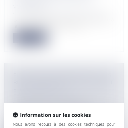
VOYAGEURS
Collectivités
/
Services publics
/
Usagers
La loi n° 2016-339 du 22 mars 2016 relative à
la prévention et à la lutte con...
Lire la suite
ELECTIONS PROFESSIONNELLES : LES
BULLETINS BLANCS ET NULS DOIVENT
ÊTRE ANNEXÉS AU PV
Entreprises
/
Gestion de l'entreprise
/
Communication et vie sociale
À l'issue du scrutin aux élections
Information sur les cookies
professionnelles, mentionner au procès-
ver...
Nous avons recours à des cookies techniques pour