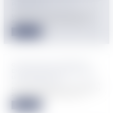
PROCRÉATION
Particuliers
/
Famille
/
Enfants
Un décret du 4 mars 2016 transpose les
directives européennes relatives à l'a...
Lire la suite
QUELLES SONT LES CONDITIONS
D'UTILISATION DES DRONES DEPUIS
LE 1ER JANVIER 2016?
Particuliers
/
Consommation
/
Procédures
Deux arrêtés publiés au Journal officiel du
24 décembre 2015 précisent les no...
Lire la suite