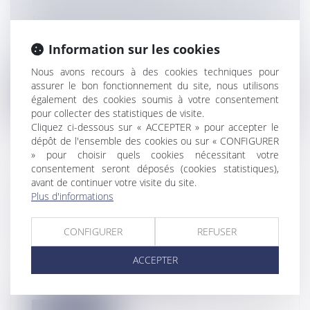
Collectivités
/
Urbanisme
/
Ouvrages et
travaux publics/Construction
L’obligation pour la commune
Information sur les cookies
d’entretenir les voies communales diffère
selon...
Nous avons recours à des cookies techniques pour
assurer le bon fonctionnement du site, nous utilisons
Lire la suite
également des cookies soumis à votre consentement
pour collecter des statistiques de visite.
Cliquez ci-dessous sur « ACCEPTER » pour accepter le
dépôt de l'ensemble des cookies ou sur « CONFIGURER
» pour choisir quels cookies nécessitant votre
consentement seront déposés (cookies statistiques),
avant de continuer votre visite du site.
QUELLES SONT LES CHARGES QUE
Plus d'informations
VOUS POUVEZ DÉDUIRE DE VOTRE
REVENU POUR VOTRE IMPOSITION
CONFIGURER
REFUSER
2020, DÉCLARÉE EN 2021 ?
Particuliers
/
Patrimoine
/
Fiscalité
ACCEPTER
Il parait opportun de faire le point sur les
anciennes et nouvelles ch...