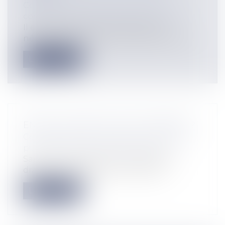
Collectivités
/
Urbanisme
/
Permis de
construire/ Documents d'urbanisme
Il est courant de s’interroger sur la
nécessité d’examiner la conformité de c...
Lire la suite
ENFIN LA MORT DE L'ETAT HYBRIDE ?
Collectivités
/
Services publics
/
Fonction
publique / Personnel administratif
Saint Georges, paraît-il, terrassait les
dragons. Les collectivités, écrasée...
Lire la suite