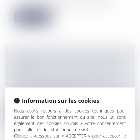
Cour des Comptes vient de rendre une...
Lire la suite
LE QUASI-OUVRAGE EST BEL ET BIEN
MORT !
Particuliers
/
Patrimoine
/
Construction
Entreprises
/
Gestion de l'entreprise
/
Construction Immobilier
Par un arrêt rendu le 10 juillet 2025 (Cass,
Information sur les cookies
3ème civ, 10 juillet 2025, n°23-...
Nous avons recours à des cookies techniques pour
Lire la suite
assurer le bon fonctionnement du site, nous utilisons
également des cookies soumis à votre consentement
pour collecter des statistiques de visite.
Cliquez ci-dessous sur « ACCEPTER » pour accepter le