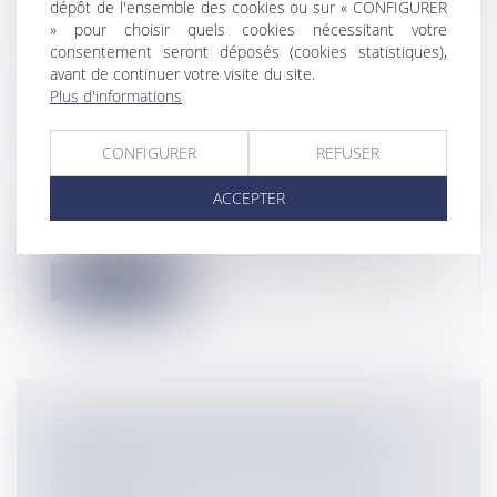
dépôt de l'ensemble des cookies ou sur « CONFIGURER
» pour choisir quels cookies nécessitant votre
consentement seront déposés (cookies statistiques),
L’ADAPTATION AU CHANGEMENT
avant de continuer votre visite du site.
CLIMATIQUE : DORMEZ TRANQUILLES
Plus d'informations
BRAVES GENS, L’EAU MONTE MAIS
L’ETAT N’EN A CURE !
CONFIGURER
REFUSER
Collectivités
/
Environnement
/
Environnement
ACCEPTER
Le 2 juillet, la commission des finances de
l’assemblée a publié un rapport d...
Lire la suite
ZONES CONSTRUCTIBLES VERSUS
ZONES LITTORALES : L’ÉPINEUX
CONFLIT