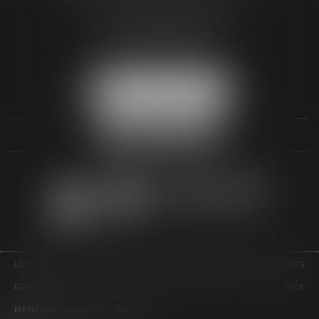
3 Rue Paul RENOUARD
41018 BLOIS CEDEX
Tél :
02 54 74 03 18
NOUS LOCALISER
LE CABINET
COMPÉTENCES
HONORAIRES
ACTUS
RDV EN LIGNE
CONTACT
EUROJURIS
PLAN DU SITE
MENTIONS LÉGALES
ARTICLES