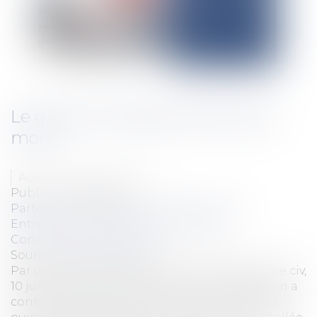
Le quasi-ouvrage est bel et bien
mort !
Auteur : GAUVIN Ludovic
Publié le :
22/07/2025
Particuliers
/
Patrimoine
/
Construction
Entreprises
/
Gestion de l'entreprise
/
Construction Immobilier
Source :
www.eurojuris.fr
Par un arrêt rendu le 10 juillet 2025 (Cass, 3ème civ,
10 juillet 2025, n°23-22.242), la Cour de cassation a
confirmé la mise à mort de la notion de quasi