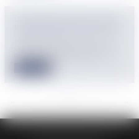
LES CONTRATS AVEC L’ÉTAT : UN JEU
DE DUPES POUR LES COLLECTIVITÉS ?
Collectivités
/
Finances locales
/
Droit
public économique
On apprend sur le site du gouvernement
collectivités locales.gouv.fr que « La...
Lire la suite
<<
<
...
21
22
23
24
25
26
27
...
>
>>
AUDREY HAMELIN AVOCATS