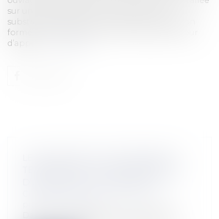
ouvrage au sujet d’une pompe à chaleur installée
sur un ouvrage existant, en rejetant par
substitution de motif un pourvoi en cassation
formé à l’encontre d’un arrêt rendu par la cour
d’appel...
Lire la suite
LES CONTRATS DE CONVERGENCE
TERRITORIALE : LE FAUX SEMBLANT
D’UNE RELATION TRONQUÉE
Collectivités
/
Finances locales
/
Droit
public économique
Dans son rapport du 24 juillet 2025, la