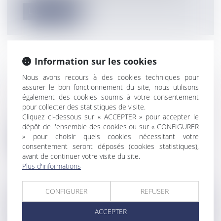
Lire la suite
Information sur les cookies
L'ARRÊT LEROY MERLIN
Nous avons recours à des cookies techniques pour
assurer le bon fonctionnement du site, nous utilisons
Collectivités
/
Contentieux
/
Tribunal
également des cookies soumis à votre consentement
administratif/ Procédure administrative
pour collecter des statistiques de visite.
Arrêt du Conseil d'Etat, 28 septembre
Cliquez ci-dessous sur « ACCEPTER » pour accepter le
2005Le Conseil d’Etat, dans un arrêt LO...
dépôt de l'ensemble des cookies ou sur « CONFIGURER
» pour choisir quels cookies nécessitant votre
Lire la suite
consentement seront déposés (cookies statistiques),
avant de continuer votre visite du site.
Plus d'informations
CONFIGURER
REFUSER
LE DROIT DE PRÉEMPTION DU
ACCEPTER
PRENEUR "EN PLACE"