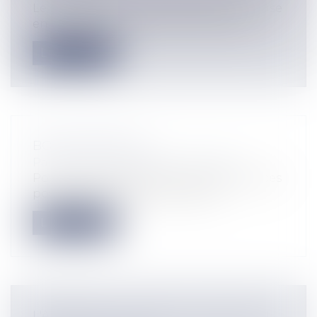
Le Décret du 22 novembre 2006 ou la mise
en conformité du dispositif de désen...
Lire la suite
BOUCLIER FISCAL
Particuliers
/
Patrimoine
/
Fiscalité
Pour qui ?L’article 74 de la Loi de Finances
pour 2006 a instauré au profit d...
Lire la suite
L'ARRÊT DE LA COUR DE CASSATION