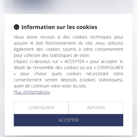
Information sur les cookies
Nous avons recours à des cookies techniques pour
ENGAGEMENT DE CONSERVATION DE
assurer le bon fonctionnement du site, nous utilisons
TITRES DE SOCIÉTÉS ET ISF
également des cookies soumis à votre consentement
Entreprises
/
Finances
/
Fiscalité
pour collecter des statistiques de visite.
Un régime de faveurLes titres de sociétés
Cliquez ci-dessous sur « ACCEPTER » pour accepter le
bénéficient, sous certaines conditi...
dépôt de l'ensemble des cookies ou sur « CONFIGURER
» pour choisir quels cookies nécessitant votre
Lire la suite
consentement seront déposés (cookies statistiques),
avant de continuer votre visite du site.
Plus d'informations
CONFIGURER
REFUSER
LE DÉSENDETTEMENT DES RAPATRIÉS
ACCEPTER
D'ALGÉRIE
Particuliers
/
Civil / Pénal
/
Victimes