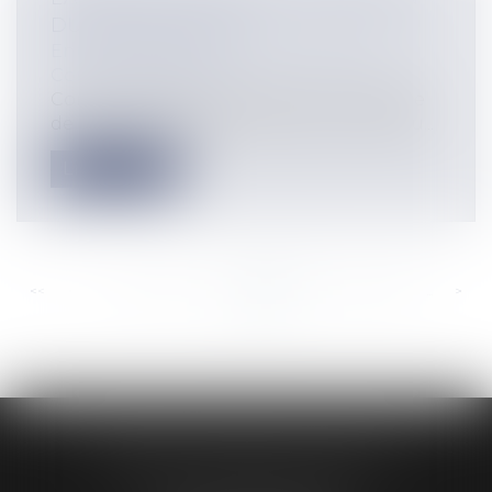
DU 7 JUILLET 2004
Entreprises
/
Ressources humaines
/
Contrat de travail
CommentairesLa chambre commerciale
de la Cour de cassation, dans un arrêt du...
Lire la suite
<<
<
...
975
976
977
978
979
980
981
...
>
>>
AUDREY HAMELIN AVOCATS