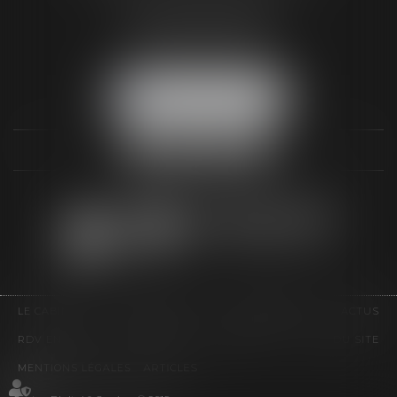
3 Rue Paul RENOUARD
41018 BLOIS CEDEX
Tél :
02 54 74 03 18
NOUS LOCALISER
LE CABINET
COMPÉTENCES
HONORAIRES
ACTUS
RDV EN LIGNE
CONTACT
EUROJURIS
PLAN DU SITE
MENTIONS LÉGALES
ARTICLES