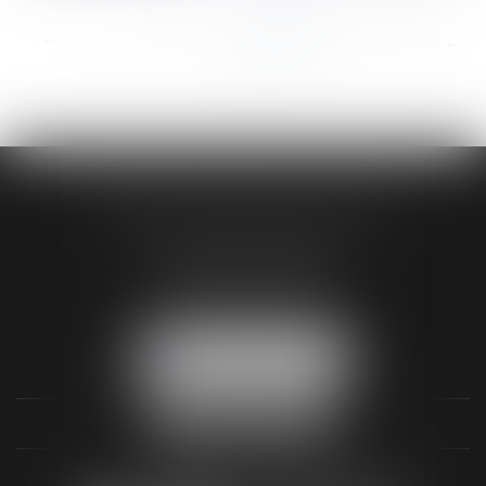
<<
<
...
484
485
486
487
488
489
490
...
>
>>
AUDREY HAMELIN AVOCATS
3 Rue Paul RENOUARD
41018 BLOIS CEDEX
Tél :
02 54 74 03 18
NOUS LOCALISER