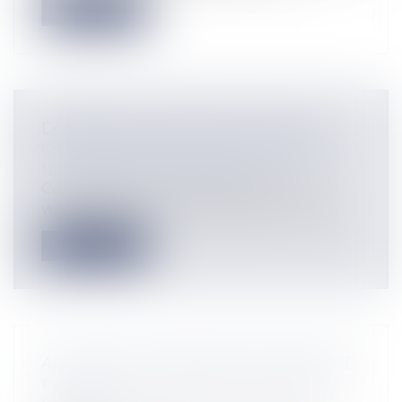
Lire la suite
DOMMAGE DE TRAVAUX PUBLICS
Collectivités
/
Urbanisme
/
Ouvrages et
travaux publics/Construction
Conséquences de la fragilité et de la
vulnérabilité d'un immeuble sur la resp...
Lire la suite
ACHETER UN IMMEUBLE EN ESPAGNE
Particuliers
/
Patrimoine
/
Immobilier /