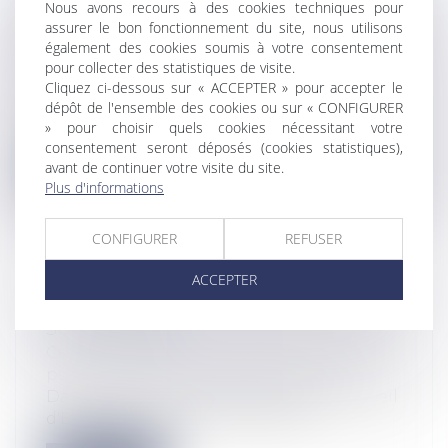
Nous avons recours à des cookies techniques pour
PERMISSION DE VOIRIE ET PERMIS DE
assurer le bon fonctionnement du site, nous utilisons
STATIONNEMENT
également des cookies soumis à votre consentement
Collectivités
/
Urbanisme
/
Ouvrages et
pour collecter des statistiques de visite.
Cliquez ci-dessous sur « ACCEPTER » pour accepter le
travaux publics/Construction
dépôt de l'ensemble des cookies ou sur « CONFIGURER
Quelle est l'autorité compétente pour
» pour choisir quels cookies nécessitant votre
délivrer des permis de stationnement su...
consentement seront déposés (cookies statistiques),
avant de continuer votre visite du site.
Lire la suite
Plus d'informations
CONFIGURER
REFUSER
ACCEPTER
DROIT D'ACCÈS DU FONCTIONNAIRE À
SON DOSSIER
Collectivités
/
Services publics
/
Fonction
publique / Personnel administratif
Dans un arrêt du 31 janvier 2014, le Conseil
d'Etat applique la jurisprudence...