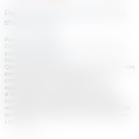
Permission de voirie et permis de
stationnement
Publié le :
04/06/2014
Collectivités
/
Urbanisme
/
Ouvrages et travaux
publics/Construction
Source :
www.eurojuris.fr
Quelle est l'autorité compétente pour délivrer des
permis de stationnement sur les voies de
communications à l'intérieur des
agglomérations? En principe, en matière
d'occupation du domaine public, l'autorité
compétente pour délivrer des permissions de
voirie lorsque l'occupation donne lieu à emprise,
ou des permis de stationnement dans les autre...
Lire la suite