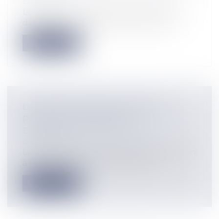
Logement
Le présent article se concentrera sur les
démarches nécessaires pour l’acquis...
Lire la suite
L’ACCORD EXTRAJUDICIAIRE DE
PAIEMENT EN ESPAGNE
Entreprises
/
Contentieux
/
Voies
d'exécution
La Loi 14/2013, du 27 septembre, de soutien
à l’entrepreneur et son internati...
Lire la suite