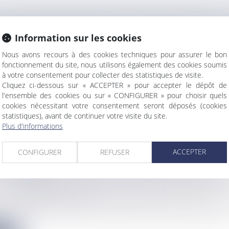
ITIONS ADMINISTRATIVES DANS LE CADRE D
CE AVANT LA LOI DU 20 NOVEMBRE 2015:
Information sur les cookies
EIL CONSTITUTIONNEL
Nous avons recours à des cookies techniques pour assurer le bon
s
/
Civil / Pénal
/
Procédure pénale / Procédure civile
fonctionnement du site, nous utilisons également des cookies soumis
écision du 23 septembre 2016, le Conseil consti
à votre consentement pour collecter des statistiques de visite.
Cliquez ci-dessous sur « ACCEPTER » pour accepter le dépôt de
l'ensemble des cookies ou sur « CONFIGURER » pour choisir quels
ite
cookies nécessitant votre consentement seront déposés (cookies
statistiques), avant de continuer votre visite du site.
Plus d'informations
ACCEPTER
CONFIGURER
REFUSER
N DU DÉCRET SUR LE CRÉDIT D’IMPÔT EN F
LE VIVANT
s
/
Finances
/
Fiscalité
du 7 septembre 2016 est relatif au crédit d'impôt a