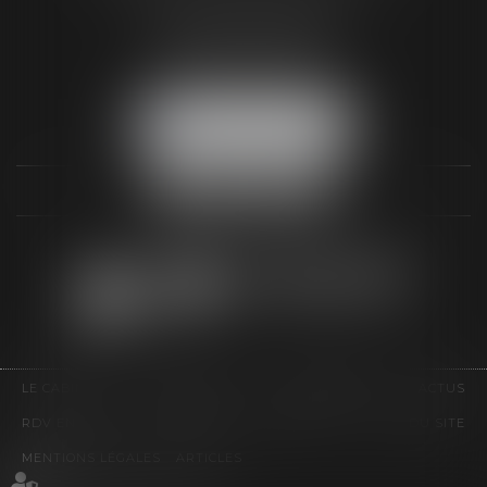
3 Rue Paul RENOUARD
41018 BLOIS CEDEX
Tél :
02 54 74 03 18
NOUS LOCALISER
LE CABINET
COMPÉTENCES
HONORAIRES
ACTUS
RDV EN LIGNE
CONTACT
EUROJURIS
PLAN DU SITE
MENTIONS LÉGALES
ARTICLES