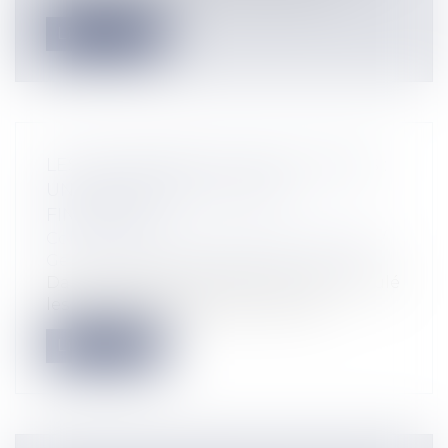
Lire la suite
LES PARTENARIATS PUBLICS PRIVÉS :
UNE MAUVAISE SOLUTION
FINANCIÈRE
Collectivités
/
Finances locales
/
Fiscalité/
Gestion de fait/ Chambre des Comptes
Dans un rapport publié le 20 mars intitulé
les partenariats publics privés da...
Lire la suite