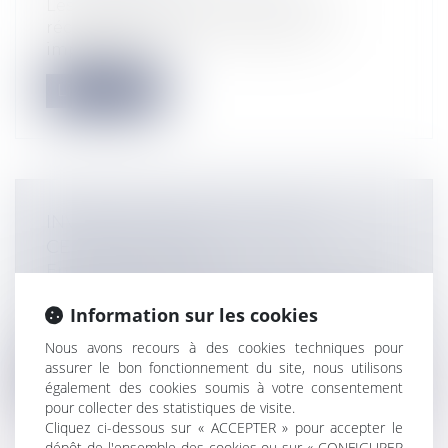
Les épisodes de sécheresse qui ont
récemment frappé notre pays ont
impacté du...
Lire la suite
INVENTION PAR LE SALARIÉ ET
CESSION D’ACTIFS
Entreprises
/
Marketing et ventes
/
Marques et brevets
Information sur les cookies
L’acquisition des éléments incorporels de
l’actif d’une société, comprenant u...
Nous avons recours à des cookies techniques pour
assurer le bon fonctionnement du site, nous utilisons
Lire la suite
également des cookies soumis à votre consentement
pour collecter des statistiques de visite.
Cliquez ci-dessous sur « ACCEPTER » pour accepter le
dépôt de l'ensemble des cookies ou sur « CONFIGURER