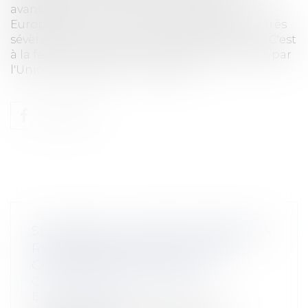
avantages limités, la Cour des Comptes
Européenne est venue critiquer de manière très
sévère le recours au partenariat public privé. C'est
à la faveur d'un audit de 12 projets cofinancés par
l'Union européenn...
Lire la suite
SÉCHERESSE : COMMENT OBTENIR LA
RECONNAISSANCE DE L'ÉTAT DE
CATASTROPHE NATURELLE ?
Collectivités
/
Environnement
/
Environnement