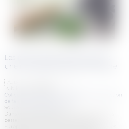
Les partenariats publics privés :
une mauvaise solution financière
Auteur : DROUINEAU Thomas
Publié le :
05/04/2018
Collectivités
/
Finances locales
/
Fiscalité/ Gestion
de fait/ Chambre des Comptes
Source :
www.eurojuris.fr
Dans un rapport publié le 20 mars intitulé les
partenariats publics privés dans l'Union
Européenne : de multiples insuffisances et des