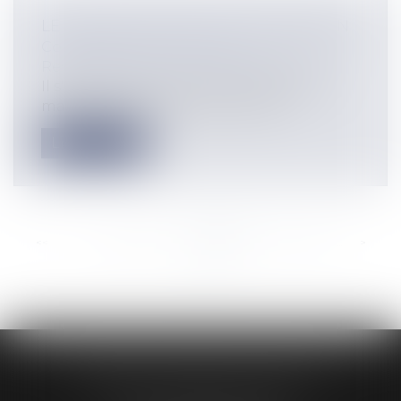
LE DÉLICIEUX DÉLIT DE CONCUSSION
Collectivités
/
Contentieux
/
Responsabilité civile et pénale de l'élu
Il s'agit de la situation dans laquelle un
maire va faire entrer dans la cais...
Lire la suite
<<
<
...
309
310
311
312
313
314
315
...
>
>>
AUDREY HAMELIN AVOCATS