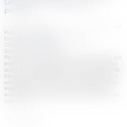
Les limites de l’exception au
principe
Auteurs : ARMAND Guillaume, HUGUENIN Pascal
Publié le :
05/04/2016
Entreprises
/
Gestion de l'entreprise
/
Construction Immobilier
Source :
www.eurojuris.fr
Par principe, les clauses d’un bail commercial qui
prévoient une révision plus ou moins fréquente
que la révision légale prévue par l’article L.145-38
(révision triennale) sont nulles.Il existe toutefois
une exception à ce principe : la clause d’échelle
mobile (pour mémoire, une clause d’échelle
mobile est une clause qui prévoit que le loyer ser...
Lire la suite