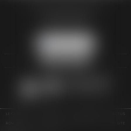
AUDREY HAMELIN AVOCATS
3 Rue Paul RENOUARD
41018 BLOIS CEDEX
Tél :
02 54 74 03 18
NOUS LOCALISER
LE CABINET
COMPÉTENCES
HONORAIRES
ACTUS
RDV EN LIGNE
CONTACT
EUROJURIS
PLAN DU SITE