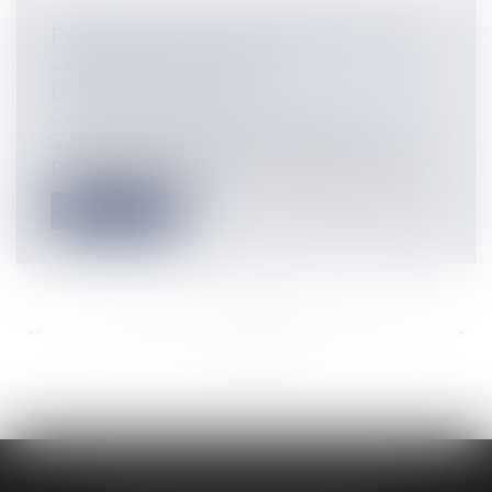
PÉRIMÈTRES DE PROTECTION DES
CAPTAGES – PRINCIPES
D’INDEMNISATION
Collectivités
/
Urbanisme
/
Expropriation
S’ils ont été imaginés dès 1902, les
périmètres de protection des captages d’...
Lire la suite
<<
<
...
398
399
400
401
402
403
404
...
>
>>