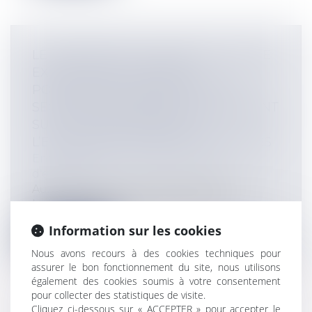
LE CRÉANCIER TITULAIRE D’UN TITRE
EXÉCUTOIRE AUTORISÉ À
POURSUIVRE L’OBTENTION D’UN
SECOND TITRE EXÉCUTOIRE PORTANT
SUR LA MÊME CRÉANCE À
L’ENCONTRE DES MÊMES DÉBITEURS
Entreprises
/
Contentieux
/
Voies
d'exécution
Aux termes de trois arrêts publiés au
bulletin, en date du 18 février 2016, l...
Information sur les cookies
Lire la suite
Nous avons recours à des cookies techniques pour
assurer le bon fonctionnement du site, nous utilisons
également des cookies soumis à votre consentement
pour collecter des statistiques de visite.
Cliquez ci-dessous sur « ACCEPTER » pour accepter le