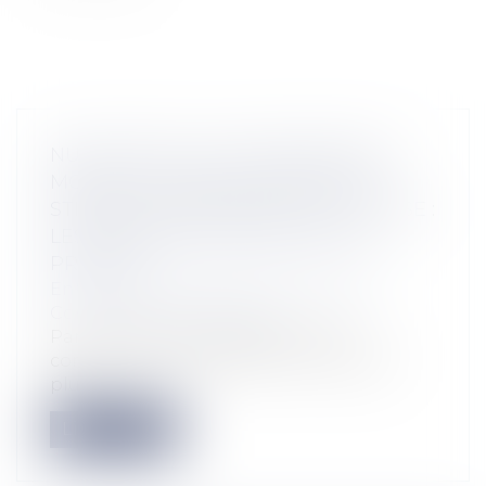
NULLITÉ DE LA CLAUSE D’ÉCHELLE
MOBILE D’UN BAIL COMMERCIAL
STIPULÉE UNIQUEMENT À LA HAUSSE :
LES LIMITES DE L’EXCEPTION AU
PRINCIPE
Entreprises
/
Gestion de l'entreprise
/
Construction Immobilier
Par principe, les clauses d’un bail
commercial qui prévoient une révision
plu...
Lire la suite