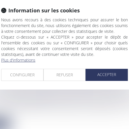
Information sur les cookies
EAU DROIT À L’IMAGE INDIVIDUELLE 
Nous avons recours à des cookies techniques pour assurer le bon
S ET ENTRAÎNEURS PROFESSIONNELS
fonctionnement du site, nous utilisons également des cookies soumis
s
/
Marketing et ventes
/
Publicité/ marketing
à votre consentement pour collecter des statistiques de visite.
Cliquez ci-dessous sur « ACCEPTER » pour accepter le dépôt de
Ethique du sport, régulation et transparenc
l'ensemble des cookies ou sur « CONFIGURER » pour choisir quels
l...
cookies nécessitant votre consentement seront déposés (cookies
statistiques), avant de continuer votre visite du site.
ite
Plus d'informations
ACCEPTER
CONFIGURER
REFUSER
T GRATUIT CHEZ SES PARENTS ET SUCCESS
s
/
Famille
/
Successions
estion du rapport à la succession de l'avantage en n
ite