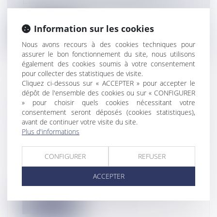
L’article L. 2121-5 du code général des
collectivités territoriales, dispose...
Information sur les cookies
Lire la suite
Nous avons recours à des cookies techniques pour
assurer le bon fonctionnement du site, nous utilisons
également des cookies soumis à votre consentement
pour collecter des statistiques de visite.
Cliquez ci-dessous sur « ACCEPTER » pour accepter le
dépôt de l'ensemble des cookies ou sur « CONFIGURER
NOTION DE CONSOMMATEUR ET DE
» pour choisir quels cookies nécessitant votre
PROFESSIONNEL EN DROIT DE LA
consentement seront déposés (cookies statistiques),
CONSOMMATION : LES PRÉCISIONS DE
avant de continuer votre visite du site.
LA COUR DE CASSATION
Plus d'informations
Particuliers
/
Consommation
/
Procédures
Entreprises
/
Marketing et ventes
/
CONFIGURER
REFUSER
Contrats commerciaux/ distribution
La loi du 17 mars 2014 dite « Loi Hamon » a
ACCEPTER
fourni une définition générale du...
Lire la suite