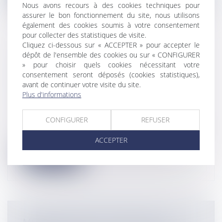
Nous avons recours à des cookies techniques pour
assurer le bon fonctionnement du site, nous utilisons
également des cookies soumis à votre consentement
pour collecter des statistiques de visite.
Cliquez ci-dessous sur « ACCEPTER » pour accepter le
ACCIDENT DU TRAVAIL, SUIVI D'UN
dépôt de l'ensemble des cookies ou sur « CONFIGURER
» pour choisir quels cookies nécessitant votre
ARRÊT MALADIE SUIVI D'UN
consentement seront déposés (cookies statistiques),
LICENCIEMENT : ATTENTION À LA
avant de continuer votre visite du site.
VISITE DE REPRISE !
Plus d'informations
Entreprises
/
Ressources humaines
/
Discipline et licenciement
CONFIGURER
REFUSER
Lorsque le salarié victime d'un accident du
travail n'a pas été soumis à une...
ACCEPTER
Lire la suite
MODALITÉS D'OCCUPATION DU