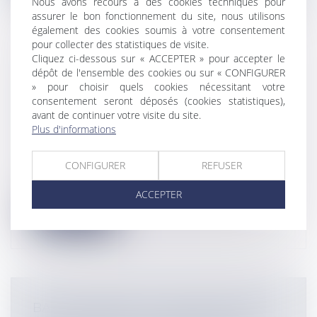
Nous avons recours à des cookies techniques pour
assurer le bon fonctionnement du site, nous utilisons
également des cookies soumis à votre consentement
pour collecter des statistiques de visite.
Cliquez ci-dessous sur « ACCEPTER » pour accepter le
LITIGE NÉ DE L’EXÉCUTION D’UN
dépôt de l'ensemble des cookies ou sur « CONFIGURER
MARCHÉ DE TRAVAUX PUBLICS :
» pour choisir quels cookies nécessitant votre
consentement seront déposés (cookies statistiques),
COMPÉTENCE DU JUGE
avant de continuer votre visite du site.
ADMINISTRATIF
Plus d'informations
Collectivités
/
Contentieux
/
Tribunal
administratif/ Procédure administrative
CONFIGURER
REFUSER
Par un arrêt du 10 janvier 2022 (T Conf, 10
janvier 2022, C 4231, Mentionné a...
ACCEPTER
Lire la suite
BAIL COMMERCIAL : OBLIGATION DE