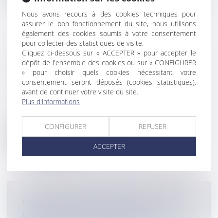
Nous avons recours à des cookies techniques pour
assurer le bon fonctionnement du site, nous utilisons
également des cookies soumis à votre consentement
pour collecter des statistiques de visite.
DIGITAL MARKET ACT : LES
Cliquez ci-dessous sur « ACCEPTER » pour accepter le
AMÉRICAINS EN RÊVENT ? LES
dépôt de l'ensemble des cookies ou sur « CONFIGURER
» pour choisir quels cookies nécessitant votre
EUROPÉENS LE FONT !
consentement seront déposés (cookies statistiques),
Entreprises
/
Marketing et ventes
/
E-
avant de continuer votre visite du site.
commerce
Plus d'informations
L’idée peut surprendre, tant les critiques
pleuvent sur la proposition europé...
CONFIGURER
REFUSER
Lire la suite
ACCEPTER
LA CONCILIATION DANS LE CADRE
D'UN DÉSACCORD ENTRE UN