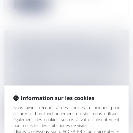
Lire la suite
ASSOCIATION D’AVOCATS À
RESPONSABILITÉ PROFESSIONNELLE
INDIVIDUELLE : SEULS LES ASSOCIÉS
PEUVENT PARTICIPER AUX DÉCISIONS
COLLECTIVES
Entreprises
/
Gestion de l'entreprise
/
Communication et vie sociale
Par l’arrêt du 24.04.2024 n° 22-24.667, la
Information sur les cookies
Cour de cassation précise les règl...
Nous avons recours à des cookies techniques pour
Lire la suite
assurer le bon fonctionnement du site, nous utilisons
également des cookies soumis à votre consentement
pour collecter des statistiques de visite.
Cliquez ci-dessous sur « ACCEPTER » pour accepter le