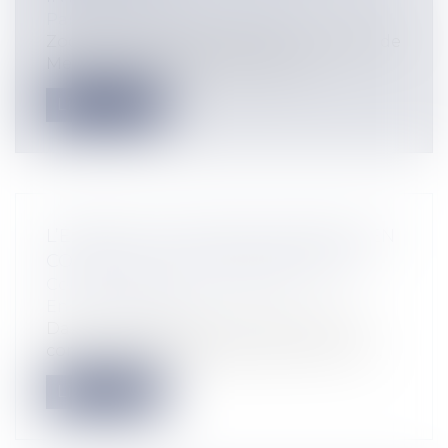
Particuliers
/
Famille
/
Enfants
Zoom sur la décision de la Cour d’appel de
Metz du 18 avril 2024 relaxant au...
Lire la suite
L’ÉOLIEN OUI, MAIS PAS QUOIQU’IL EN
COÛTE SUR LE PLAN ÉCOLOGIQUE
Collectivités
/
Environnement
/
Environnement
Dans un arrêt du 18 avril 2024 n°471141
commune de Tardère et autres, le Cons...
Lire la suite