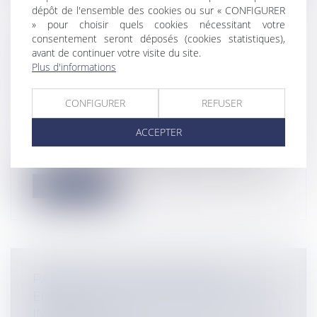
dépôt de l'ensemble des cookies ou sur « CONFIGURER
» pour choisir quels cookies nécessitant votre
consentement seront déposés (cookies statistiques),
BAIL D'HABITATION ET CONGÉ POUR
avant de continuer votre visite du site.
REPRISE : LES CONDITIONS
Plus d'informations
PERMETTANT AU BAILLEUR DE
REPRENDRE SON LOGEMENT
CONFIGURER
REFUSER
Particuliers
/
Patrimoine
/
Immobilier /
Logement
ACCEPTER
Il n’est toujours pas facile pour un
propriétaire de récupérer son logement,...
Lire la suite
PARENTS ET ÉDUCATION DES
ENFANTS : QUELLES PUNITIONS SONT
INTERDITES ?