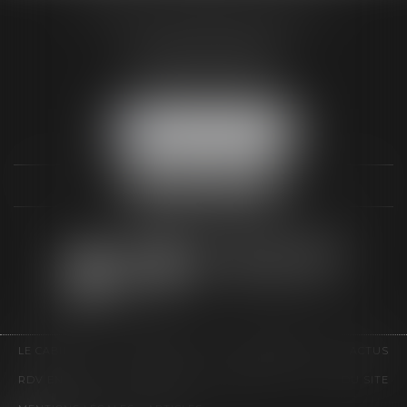
AUDREY HAMELIN AVOCATS
3 Rue Paul RENOUARD
41018 BLOIS CEDEX
Tél :
02 54 74 03 18
NOUS LOCALISER
LE CABINET
COMPÉTENCES
HONORAIRES
ACTUS
RDV EN LIGNE
CONTACT
EUROJURIS
PLAN DU SITE