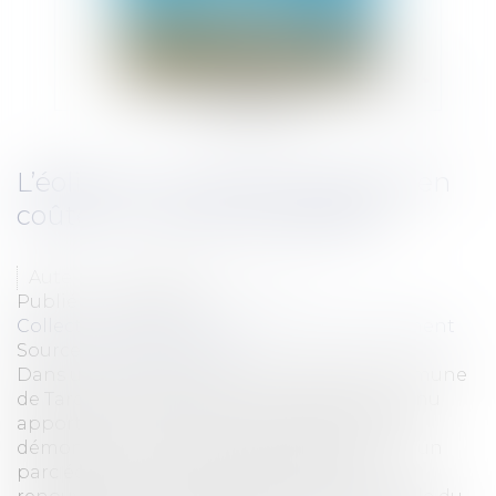
L’éolien oui, mais pas quoiqu’il en
coûte sur le plan écologique
Auteur : DROUINEAU Thomas
Publié le :
14/05/2024
Collectivités
/
Environnement
/
Environnement
Source :
www.eurojuris.fr
Dans un arrêt du 18 avril 2024 n°471141 commune
de Tardère et autres, le Conseil d’État est venu
apporter une importante contribution à la
démonstration de l’intérêt public majeur d’un
parc éolien. La production d’énergies