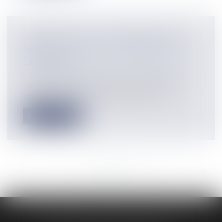
POINT SUR LA LOI "HANDICAP" DU 11
FÉVRIER 2005 : EST-IL POSSIBLE D’Y
DÉROGER ?
Collectivités
/
Services publics
/
Usagers
La loi n°2005-105 du 11 février 2005 pour
l’égalité des droits et des chances...
Lire la suite
<<
<
...
71
72
73
74
75
76
77
...
>
>>