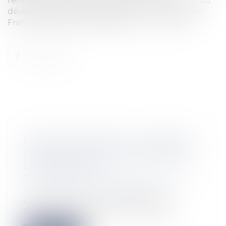
renouvelables, objectif affiché et souhaitable du
développement de la production d’énergie en
France, ne peut être déployée...
Lire la suite
FONCTION PUBLIQUE : UN LANCEUR
D’ALERTE DOIT ÊTRE DÉSINTÉRESSÉ
ET DE BONNE FOI
Collectivités
/
Services publics
/
Fonction
publique / Personnel administratif
L’article 6 de la loi n° 2016-1691 du 9
décembre 2016, relative à la transpar...