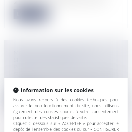
simplifier les procédures de recouvre...
Lire la suite
MISE EN LIGNE D'UN NOUVEAU
SIMULATEUR RETRAITE
Particuliers
/
Emploi
/
Retraite / Epargne
salariale
Le nouveau simulateur proposé sur le site
de l'Agirc-Arrco permet d'évaluer l...
Information sur les cookies
Lire la suite
Nous avons recours à des cookies techniques pour
assurer le bon fonctionnement du site, nous utilisons
également des cookies soumis à votre consentement
pour collecter des statistiques de visite.
Cliquez ci-dessous sur « ACCEPTER » pour accepter le
dépôt de l'ensemble des cookies ou sur « CONFIGURER