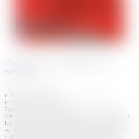
L’article L.313-12 abrogé…..puis
recodifié !
Auteur : BACLE Florent
Publié le :
10/06/2016
Particuliers
/
Consommation
/
Procédures
Source :
www.eurojuris.fr
Afin d’améliorer la compréhension et l’accès à la
loi, l’ordonnance n°2016-301 du 14 mars 2016 est
venue recodifier l’ensemble des dispositions du
code de la consommation.Cette recodification