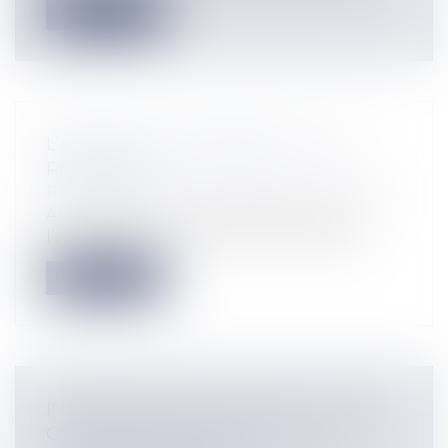
Lire la suite
L’ARTICLE L.313-12 ABROGÉ…..PUIS
RECODIFIÉ !
Particuliers
/
Consommation
/
Procédures
Afin d’améliorer la compréhension et
l’accès à la loi, l’ordonnance n°2016-30...
Lire la suite
INTERNATIONAL CONTRACTS : FROM
CHOOSING APPLICABLE LAW TO