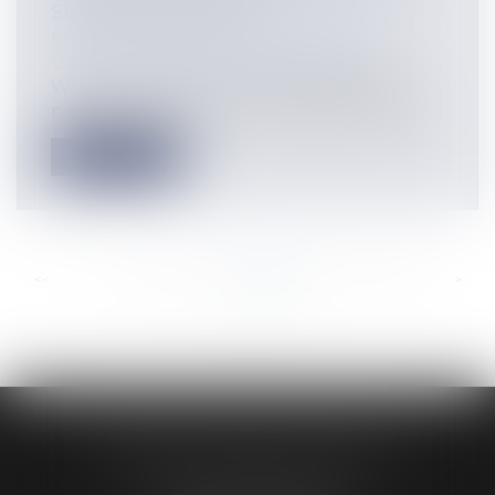
SETTLING DISPUTES
Entreprises
/
Marketing et ventes
/
Contrats commerciaux/ distribution
When it comes to contracts, diverging
national laws tend to increase the comp...
Lire la suite
<<
<
...
387
388
389
390
391
392
393
...
>
>>
AUDREY HAMELIN AVOCATS
3 Rue Paul RENOUARD