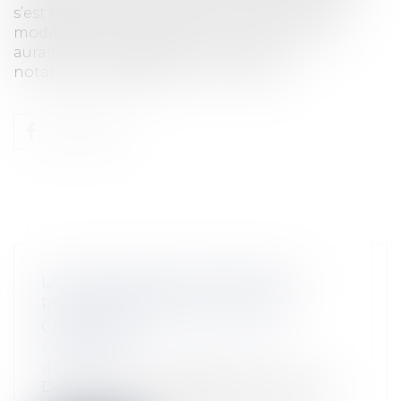
s’est faite à droit constant, c’est-à-dire, sans
modification du texte de la loi (sinon une loi
aurait été nécessaire).L’ordonnance a
notamment abrogé les...
Lire la suite
LA PROCÉDURE SIMPLIFIÉE DE
RECOUVREMENT DES PETITES
CRÉANCES
Entreprises
/
Contentieux
/
Voies
d'exécution
De tous temps le législateur a tenté de