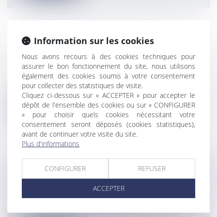
Information sur les cookies
LA LETTRE DE LICENCIEMENT
Nous avons recours à des cookies techniques pour
Entreprises
/
Ressources humaines
/
assurer le bon fonctionnement du site, nous utilisons
Discipline et licenciement
également des cookies soumis à votre consentement
Refuser de la recevoir : conséquencesPar
pour collecter des statistiques de visite.
un arrêt en date du 26 septembre 200...
Cliquez ci-dessous sur « ACCEPTER » pour accepter le
dépôt de l'ensemble des cookies ou sur « CONFIGURER
Lire la suite
» pour choisir quels cookies nécessitant votre
consentement seront déposés (cookies statistiques),
avant de continuer votre visite du site.
Plus d'informations
CONFIGURER
REFUSER
L'ENTRETIEN PRÉALABLE
Entreprises
/
Ressources humaines
/
ACCEPTER
Discipline et licenciement
A quel moment doit-il se tenir ?De