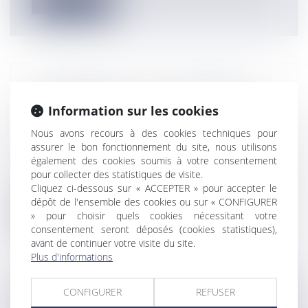
Lire la suite
UN ESPOIR POUR LES INFIRMIÈRES
BULGARES
Information sur les cookies
Collectivités
/
International
/
Droit
Nous avons recours à des cookies techniques pour
international public
assurer le bon fonctionnement du site, nous utilisons
Plus de la moitié des 426 familles
également des cookies soumis à votre consentement
libyennes dont les enfants ont été
pour collecter des statistiques de visite.
infecté...
Cliquez ci-dessous sur « ACCEPTER » pour accepter le
dépôt de l'ensemble des cookies ou sur « CONFIGURER
Lire la suite
» pour choisir quels cookies nécessitant votre
consentement seront déposés (cookies statistiques),
avant de continuer votre visite du site.
Plus d'informations
CONFIGURER
REFUSER
LES INFIRMIÈRES BULGARES : BIENTÔT