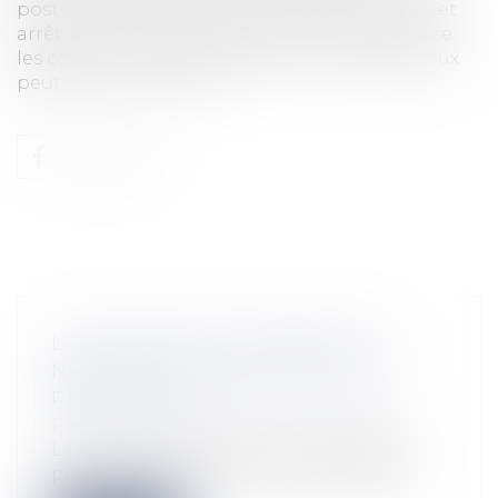
post-communautaire entre époux divorcés. Cet
arrêt, destiné à publication (n° 433 F-B), précise
les conditions dans lesquelles l’un des ex-époux
peut êtr...
Lire la suite
LA FAUTE DE LA VICTIME EST DE
NATURE À RÉDUIRE SON DROIT À
RÉPARATION
Particuliers
/
Patrimoine
/
Construction
Le principe de réparation intégrale du
préjudice implique que le responsable...