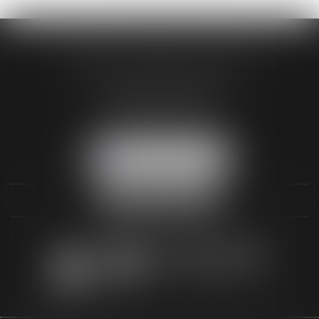
AUDREY HAMELIN AVOCATS
3 Rue Paul RENOUARD
41018 BLOIS CEDEX
Tél :
02 54 74 03 18
NOUS LOCALISER