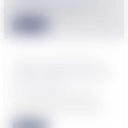
Particuliers
/
Patrimoine
/
Gestion
La Cour de cassation, dans un arrêt du 12
juin 2025 (Civ. 1re, 12 juin 2025,...
Lire la suite
LA RÉSOLUTION JUDICIAIRE D’UN
CONTRAT SAAS POUR INEXÉCUTION
FAUTIVE : ILLUSTRATION DE L’ARTICLE
1217 DU CODE CIVIL
Entreprises
/
Marketing et ventes
/
Contrats commerciaux/ distribution
Par un jugement du 17 juin 2025, le
Tribunal des activités économiques de
Par...
Lire la suite