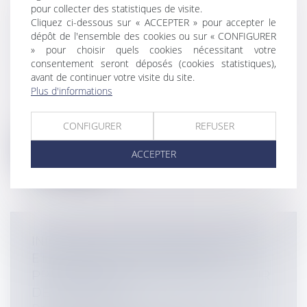
pour collecter des statistiques de visite.
LA CLAUSE D’INDEXATION RÉPUTÉE
Cliquez ci-dessous sur « ACCEPTER » pour accepter le
NON ÉCRITE AU SEIN DES BAUX
dépôt de l'ensemble des cookies ou sur « CONFIGURER
COMMERCIAUX - ÉVOLUTION DE LA
» pour choisir quels cookies nécessitant votre
JURISPRUDENCE
consentement seront déposés (cookies statistiques),
avant de continuer votre visite du site.
Entreprises
/
Gestion de l'entreprise
/
Plus d'informations
Construction Immobilier
Cour de cassation, 3ème chambre civile, 19
juin 2025, n° 23-18.853 La clau...
CONFIGURER
REFUSER
Lire la suite
ACCEPTER
INDIVISION POST-COMMUNAUTAIRE
ET INDEMNITÉ D’OCCUPATION :
PRÉCISION IMPORTANTE DE LA COUR
DE CASSATION