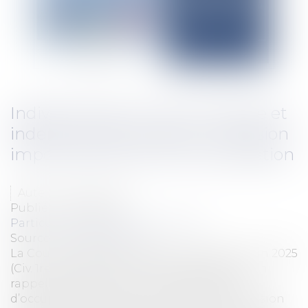
Indivision post-communautaire et
indemnité d’occupation : précision
importante de la Cour de cassation
Auteur : BLEIN Paul
Publié le :
16/07/2025
Particuliers
/
Patrimoine
/
Gestion
Source :
www.eurojuris.fr
La Cour de cassation, dans un arrêt du 12 juin 2025
(Civ. 1re, 12 juin 2025, n° 23-22.003), apporte un
rappel salutaire concernant l’indemnité
d’occupation due dans le cadre d’une indivision