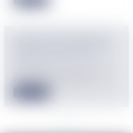
PRATIQUES DE NON-DÉBAUCHAGE :
L’AUTORITÉ DE LA CONCURRENCE
FRANCHIT UN NOUVEAU CAP
Entreprises
/
Marketing et ventes
/
Concurrence
ADLC, décision n°25-D-03 du 11 juin 2025
Par une décision n°25-D-03 du 11...
Lire la suite
<<
<
...
22
23
24
25
26
27
28
...
>
>>