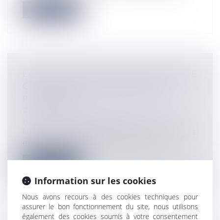
Lire la suite
L’ADAPTATION AU RECUL DU TRAIT DE
CÔTE : LE CAS DES COMMUNES
INSULAIRES
Collectivités
/
Urbanisme
/
Ouvrages et
travaux publics/Construction
Une commune insulaire, confrontée à des
enjeux spécifiques du fait de son ins...
Lire la suite
Information sur les cookies
Nous avons recours à des cookies techniques pour
assurer le bon fonctionnement du site, nous utilisons
également des cookies soumis à votre consentement