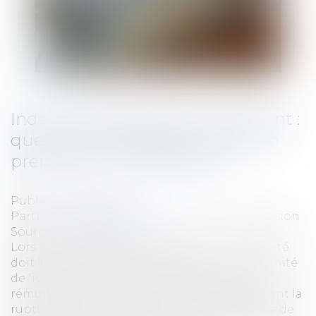
Indemnité légale de licenciement :
quel salaire de référence doit-on
prendre en considération?
Publié le :
24/05/2017
Particuliers
/
Emploi
/
Licenciements / Démission
Source :
www.eurojuris.fr
Lors du licenciement du salarié, une indemnité
doit lui être versée, sous conditions. L'indemnité
de licenciement est calculée à partir de la
rémunération brute perçue par le salarié avant la
rupture de son contrat de travail. Quel salaire de