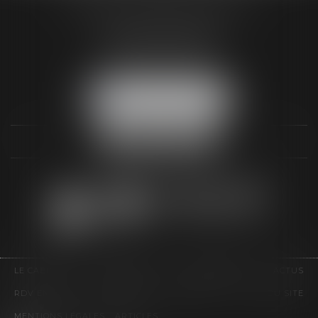
3 Rue Paul RENOUARD
41018 BLOIS CEDEX
Tél :
02 54 74 03 18
NOUS LOCALISER
LE CABINET
COMPÉTENCES
HONORAIRES
ACTUS
RDV EN LIGNE
CONTACT
EUROJURIS
PLAN DU SITE
MENTIONS LÉGALES
ARTICLES