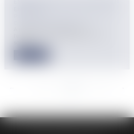
ENREGISTREMENT DES PACS BIENTÔT
EN MAIRIE
Particuliers
/
Famille
/
Mariage / PACS /
Concubinage / Vie civile
A partir du 1er novembre 2017,
l'enregistrement des pactes civils de
solidari...
Lire la suite
<<
<
...
349
350
351
352
353
354
355
...
>
>>
AUDREY HAMELIN AVOCATS