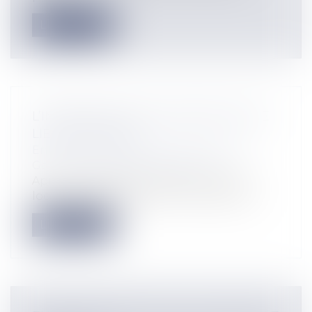
Lire la suite
L’INTERDICTION DE VAPOTER SUR LE
LIEU DE TRAVAIL
Entreprises
/
Gestion de l'entreprise
/
Gestion des risques et sécurité
Après l'interdiction de fumer dans les
locaux à usage collectif et notamment...
Lire la suite