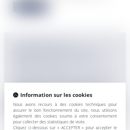
Lire la suite
ENCADREMENT DE LA
RÉMUNÉRATION DE CERTAINS
DIRIGEANTS D'ÉTABLISSEMENTS
PUBLICS DE L'ETAT
Collectivités
/
Services publics
/
Fonction
publique / Personnel administratif
Un décret du 9 mai 2017 concerne les
règles relatives à la fixation de la rém...
Information sur les cookies
Nous avons recours à des cookies techniques pour
Lire la suite
assurer le bon fonctionnement du site, nous utilisons
également des cookies soumis à votre consentement
pour collecter des statistiques de visite.
Cliquez ci-dessous sur « ACCEPTER » pour accepter le