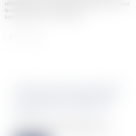
référence doit-on prendre en considération pour
le calcul de l'indemnité légale de
licenciement lor...
Lire la suite
INDEMNITÉ LÉGALE DE LICENCIEMENT
: QUEL SALAIRE DE RÉFÉRENCE DOIT-
ON PRENDRE EN CONSIDÉRATION?
Particuliers
/
Emploi
/
Licenciements /
Démission
Lors du licenciement du salarié, une
indemnité doit lui être versée, sous con...