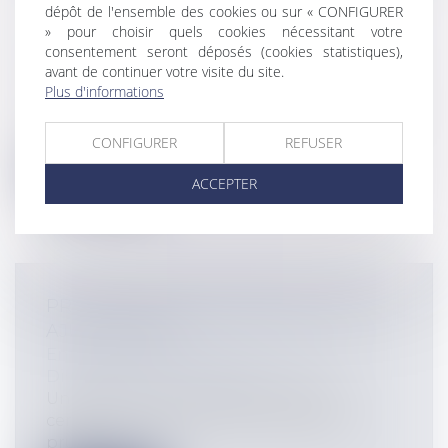
dépôt de l'ensemble des cookies ou sur « CONFIGURER
» pour choisir quels cookies nécessitant votre
FACEBOOK SANCTIONNÉ PAR LA CNIL
consentement seront déposés (cookies statistiques),
Particuliers
/
Consommation
/
avant de continuer votre visite du site.
Informatique et Internet
Plus d'informations
La formation restreinte de la CNIL vient de
prononcer une sanction de 150.000...
CONFIGURER
REFUSER
Lire la suite
ACCEPTER
PROCÉDURE PRUD'HOMALE : DES
AJUSTEMENTS
Entreprises
/
Ressources humaines
/
Discipline et licenciement
Un décret du 10 mai 2017 procède à
certains ajustements de la procédure
prud'...