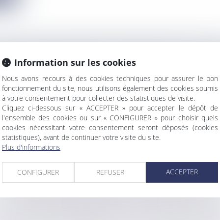
ION D’INFORMATION DU PATIENT ET LA RÉA
Information sur les cookies
SQUE LIÉE À UN GESTE CHIRURGICAL CONTR
Nous avons recours à des cookies techniques pour assurer le bon
PRATIQUES
fonctionnement du site, nous utilisons également des cookies soumis
s
/
Santé
/
Responsabilité médicale
à votre consentement pour collecter des statistiques de visite.
s
/
Contentieux
/
Responsabilité administrative
Cliquez ci-dessous sur « ACCEPTER » pour accepter le dépôt de
t à l’article L.1111-2 du code de la santé publique
l'ensemble des cookies ou sur « CONFIGURER » pour choisir quels
cookies nécessitant votre consentement seront déposés (cookies
statistiques), avant de continuer votre visite du site.
ite
Plus d'informations
ACCEPTER
CONFIGURER
REFUSER
 DE NON-CONCURRENCE : DES CONDITIO