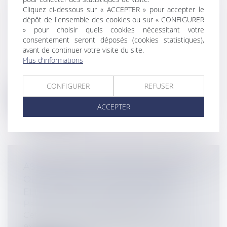
PERSONNEL D'ACTIVITÉ ET DU
Cliquez ci-dessous sur « ACCEPTER » pour accepter le
dépôt de l'ensemble des cookies ou sur « CONFIGURER
COMPTE PERSONNEL DE FORMATION
» pour choisir quels cookies nécessitant votre
DANS LA FONCTION PUBLIQUE
consentement seront déposés (cookies statistiques),
Collectivités
/
Services publics
/
Fonction
avant de continuer votre visite du site.
publique / Personnel administratif
Plus d'informations
Un décret du 6 mai 2017 vient préciser
les modalités de mise en œuvre du comp...
CONFIGURER
REFUSER
Lire la suite
ACCEPTER
ASSURANCES : LESQUELLES SONT
OBLIGATOIRES ? QUE COUVRENT-
ELLES? QUELLE INDEMNISATION?
Particuliers
/
Patrimoine
/
Assurances
Cet article répond, de façon non
exhaustive, aux questions que vous vous