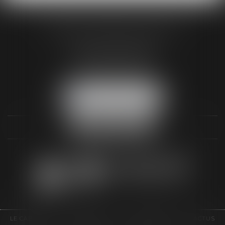
AUDREY HAMELIN AVOCATS
3 Rue Paul RENOUARD
41018 BLOIS CEDEX
Tél :
02 54 74 03 18
NOUS LOCALISER
LE CABINET
COMPÉTENCES
HONORAIRES
ACTUS