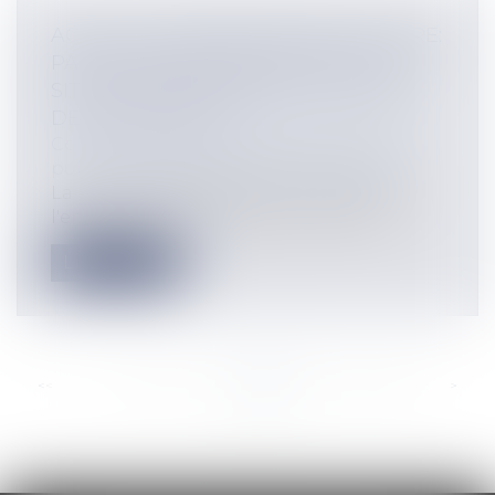
ACCÈS À LA RESTAURATION SCOLAIRE:
PAS DE DISCRIMINATION SELON LA
SITUATION DES ENFANTS OU CELLE
DE LEUR FAMILLE
Collectivités
/
Services publics
/
Service
public / Délégation de service public
La ministre de l'éducation nationale, de
l'enseignement supérieur et de la re...
Lire la suite
<<
<
...
350
351
352
353
354
355
356
...
>
>>