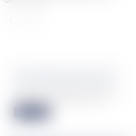
Quid...
Lire la suite
JE SUIS POURSUIVI POUR UNE DETTE
TRÈS ANCIENNE, COMMENT FAIRE ?
Particuliers
/
Consommation
/
Procédures
Allez trouver un avocat en urgence, et ne
signez pas l’acquiescement qui vous...
Lire la suite