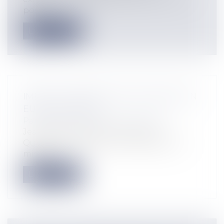
pose...
Lire la suite
IMPÔTS: COMMENT NE PAS PAYER UN
EURO DE TROP ?
Particuliers
/
Patrimoine
/
Fiscalité
Jean-Marie GARINOT invité de la
Quotidienne sur France 5 répondait ce
midi, a...
Lire la suite