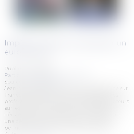
Impôts: comment ne pas payer un
euro de trop ?
Publié le :
11/05/2017
Particuliers
/
Patrimoine
/
Fiscalité
Source :
www.eurojuris.fr
Jean-Marie GARINOT invité de la Quotidienne sur
France 5 répondait ce midi, aux côtés d'autres
professionnels, aux questions des téléspectateurs
sur les impôts : Qu’est-ce que je risque si je
déclare mes impôts en retard ? Le fait de faire
une déclaration commune avec son époux
permet-il toujours de faire des économies ?