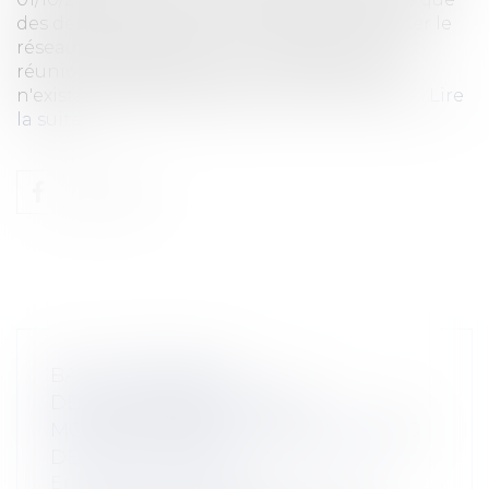
des désordres seraient susceptibles d'affecter le
réseau d'assainissement. A l'occasion d'une
réunion d'expertise, soit le 3 octobre 2011, il
n'existait pas de désordre selon les écrits de...
Lire
la suite
BAIL COMMERCIAL :
DÉPLAFONNEMENT POUR
MODIFICATION DU LOYER AU COURS
DE LA VIE DU BAIL
Entreprises
/
Gestion de l'entreprise
/