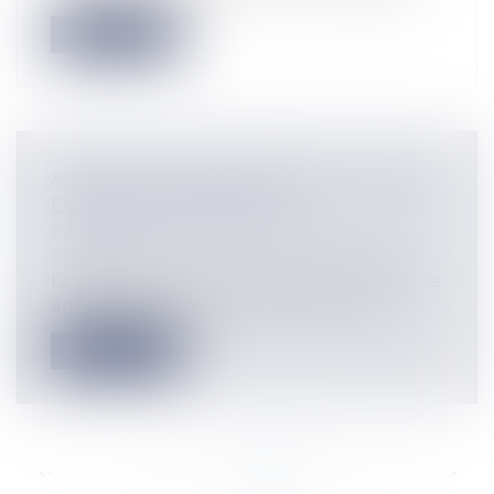
Lire la suite
AIRBNB : RESPONSABILITÉ À L'ÉGARD
DU BAILLEUR RETENUE !
Particuliers
/
Patrimoine
/
Immobilier /
Logement
Le vent tourne pour la célèbre plateforme
américaine qui propose à la locatio...
Lire la suite
<<
<
...
306
307
308
309
310
311
312
...
>