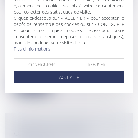
également des cookies soumis à votre consentement
pour collecter des statistiques de visite.
Cliquez ci-dessous sur « ACCEPTER » pour accepter le
dépôt de l'ensemble des cookies ou sur « CONFIGURER
» pour choisir quels cookies nécessitant votre
REDYNAMISATION DES CENTRES-
consentement seront déposés (cookies statistiques),
VILLES
avant de continuer votre visite du site.
Collectivités
/
Environnement
/
Plus d'informations
Environnement
Dans le prolongement du précédent
CONFIGURER
REFUSER
article sur les opérations de
redynamisatio...
ACCEPTER
Lire la suite
LE SECRET DES AFFAIRES
CONFRONTÉ À LA LIBERTÉ