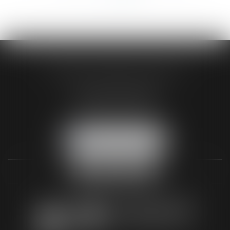
>>
AUDREY HAMELIN AVOCATS
3 Rue Paul RENOUARD
41018 BLOIS CEDEX
Tél :
02 54 74 03 18
NOUS LOCALISER