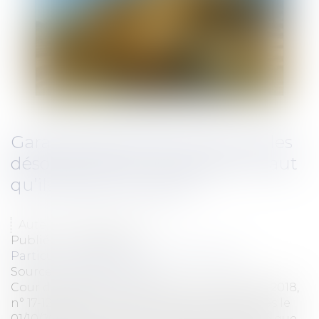
Garantie décennale : pour que les
désordres soient réparables, il faut
qu’ils soient survenus...
Auteur : ALCALDE Céline
Publié le :
02/05/2018
Particuliers
/
Patrimoine
/
Construction
Source :
www.eurojuris.fr
Cour de cassation, Chambre civile 3, 28 févr. 2018,
n° 17-12460 A la suite de travaux réceptionnés le
01/10/2001, des maitres d'ouvrage ont estimé que