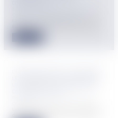
D'INFORMATION
Entreprises
/
Gestion de l'entreprise
/
Communication et vie sociale
La directive n°2016/943/UE du Parlement
Européen et du Conseil du 8 juin 2016...
Lire la suite
UN EMPLOYEUR PEUT-IL CONSULTER
LES INFORMATIONS DIFFUSÉES PAR
UN SALARIÉ SUR LE COMPTE PRIVÉ
D'UN RÉSEAU SOCIAL ?
Particuliers
/
Emploi
/
Licenciements /
Démission
La Cour de cassation dans un arrêt du 20
décembre 2017, estime qu’un employeu...