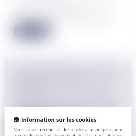
Construction Immobilier
La fixation conventionnelle du loyer
librement intervenue entre les parties e...
Lire la suite
GARANTIE DÉCENNALE : POUR QUE
LES DÉSORDRES SOIENT
RÉPARABLES, IL FAUT QU’ILS SOIENT
SURVENUS...
Particuliers
/
Patrimoine
/
Construction
Cour de cassation, Chambre civile 3, 28
févr. 2018, n° 17-12460 A la sui...
Information sur les cookies
Lire la suite
Nous avons recours à des cookies techniques pour
assurer le bon fonctionnement du site, nous utilisons