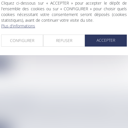
Cliquez ci-dessous sur « ACCEPTER » pour accepter le dépôt de
l'ensemble des cookies ou sur « CONFIGURER » pour choisir quels
cookies nécessitant votre consentement seront déposés (cookies
statistiques), avant de continuer votre visite du site.
Plus d'informations
ATIONS D'HONORAIRES
s
/
Contentieux
/
Voies d'exécution
ACCEPTER
CONFIGURER
REFUSER
panorama rapide de la jurisprudence récente de 
ite
UR INTERNET
s
/
Consommation
/
Informatique et Internet
ce accruePar sa décision du 8 mars 2007 le Con
...