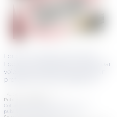
Fonction publique territoriale :
Focus sur la promotion interne par
voie de liste d'aptitude d'examen
professionnel de la catégorie A
Auteur : PORCHET Thomas
Publié le :
13/02/2023
Collectivités
/
Services publics
/
Fonction
publique / Personnel administratif