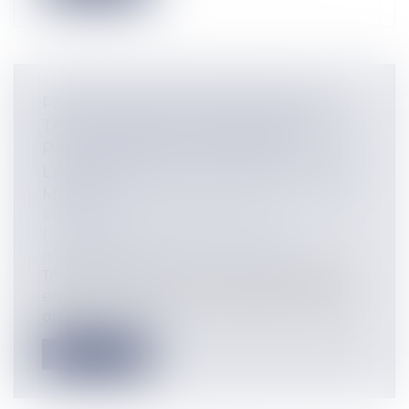
PRESTATION COMPENSATOIRE ET
TAUX D'INTÉRÊT : LA SIGNIFICATION :
PRÉALABLE INDISPENSABLE À
L’APPLICATION D’UN TAUX D’INTÉRÊT
MAJORÉ
Particuliers
/
Famille
/
Divorces
Entreprises
/
Contentieux
/
Voies
d'exécution
Toute condamnation à une indemnité
emporte intérêt au taux légal à compter
du...
Lire la suite