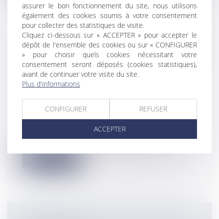
assurer le bon fonctionnement du site, nous utilisons
également des cookies soumis à votre consentement
pour collecter des statistiques de visite.
Cliquez ci-dessous sur « ACCEPTER » pour accepter le
dépôt de l'ensemble des cookies ou sur « CONFIGURER
FONCTION PUBLIQUE TERRITORIALE :
» pour choisir quels cookies nécessitant votre
FOCUS SUR LA PROMOTION INTERNE
consentement seront déposés (cookies statistiques),
PAR VOIE DE LISTE D'APTITUDE
avant de continuer votre visite du site.
D'EXAMEN PROFESSIONNEL DE LA
Plus d'informations
CATÉGORIE A
Collectivités
/
Services publics
/
Fonction
CONFIGURER
REFUSER
publique / Personnel administratif
L’article 16 du décret n°2006-1695 du 22
ACCEPTER
décembre 2006, fixant les dispositio...
Lire la suite