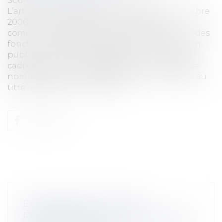
Source :
www.eurojuris.fr
L’article 16 du décret n°2006-1695 du 22 décembre
2006, fixant les dispositions statutaires
communes applicables aux cadres d'emplois des
fonctionnaires de la catégorie A de la fonction
publique territoriale, dispose que : « Dans les
cadres d'emplois de catégorie A, le nombre de
nominations susceptibles d'être prononcées au
titre de l'article...
Lire la suite
ETABLISSEMENT DE DEVIS
RÉPARATOIRES ET RECONNAISSANCE