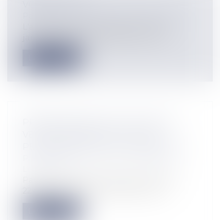
VOISIN ET DTU
Particuliers
/
Patrimoine
/
Construction
L'arrêt de la cour de cassation du 18
janvier 2023 (3e chambre civile, n° 21...
Lire la suite
PRESCRIPTION ET NULLITÉ D’UNE
VENTE IMMOBILIÈRE : ACTION
PERSONNELLE OU ACTION RÉELLE ?
Particuliers
/
Patrimoine
/
Immobilier /
Logement
Par un arrêt du 11 janvier dernier (n°21-
22.467), la troisième chambre civile...
Lire la suite