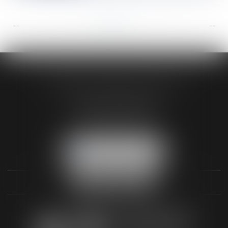
<<
<
...
117
118
119
120
121
122
123
...
>
>>
AUDREY HAMELIN AVOCATS
3 Rue Paul RENOUARD
41018 BLOIS CEDEX
Tél :
02 54 74 03 18
NOUS LOCALISER