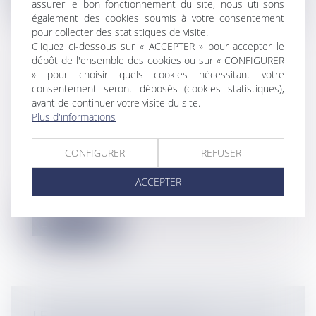
assurer le bon fonctionnement du site, nous utilisons
également des cookies soumis à votre consentement
pour collecter des statistiques de visite.
Cliquez ci-dessous sur « ACCEPTER » pour accepter le
dépôt de l'ensemble des cookies ou sur « CONFIGURER
» pour choisir quels cookies nécessitant votre
SNCF - RESPONSABILITÉ
consentement seront déposés (cookies statistiques),
CONTRACTUELLE ET VÉTUSTÉ DES
avant de continuer votre visite du site.
INFRASTRUCTURES
Plus d'informations
Entreprises
/
Contentieux
/
Justice
commerciale
CONFIGURER
REFUSER
La Cour de cassation réaffirme
l’importance des clauses contractuelles
ACCEPTER
conven...
Lire la suite