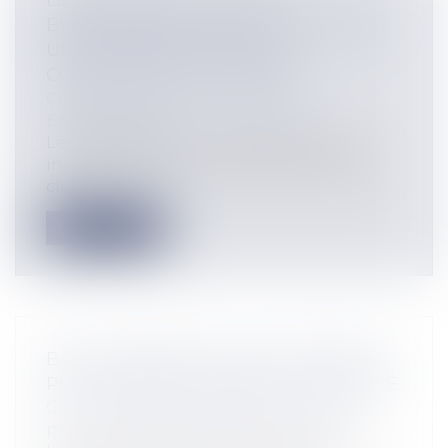
LE MAINTIEN DES MOYENS
BUDGÉTAIRES ALLOUÉS AU CEREMA :
UNE NÉCESSITÉ POUR LES
COLLECTIVITÉS LITTORALES
Collectivités
/
Environnement
/
Environnement
Le CEREMA est un outil absolument
indispensable dans la gestion des défis
cli...
Lire la suite
BAIL COMMERCIAL SUR LE DOMAINE
PUBLIC IRRÉGULIÈREMENT DÉCLASSÉ
Collectivités
/
Services publics
/
Service
public / Délégation de service public