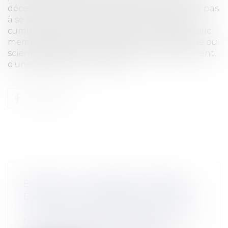
découlant de la nature de ses fonctions et n'a pas
à se soumettre aux formalités en matière de
cumul d'activités. L’exercice par un agent public
membre du personnel enseignant, technique ou
scientifique des établissements d'enseignement,
d'une professio...
Lire la suite
BURN-OUT : POSITION DU CONSEIL
D’ÉTAT SUR LES ARRÊTS DE TRAVAIL
Collectivités
/
Services publics
/
Fonction
publique / Personnel administratif