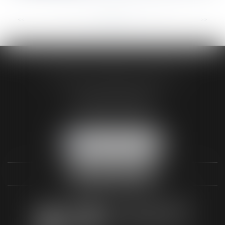
<<
<
...
54
55
56
57
58
59
60
...
>
>>
AUDREY HAMELIN AVOCATS
3 Rue Paul RENOUARD
41018 BLOIS CEDEX
Tél :
02 54 74 03 18
NOUS LOCALISER