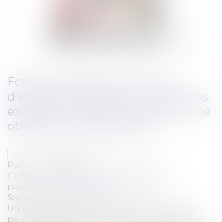
Fonction publique : le cumul
d’emplois imposé par les fonctions
exercées ne peut faire l’objet d’une
obligation de déclaration
Auteur : VARRON CHARRIER Capucine
Publié le :
28/10/2024
Collectivités
/
Services publics
/
Fonction
publique / Personnel administratif
Source :
www.eurojuris.fr
Un professeur des universités en droit public
peut exercer librement une profession libérale