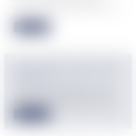
Le bail commercial est aux yeux de
nombreux professionnels du droit, ou des
a...
Lire la suite
VIDÉO : COMMENT CHANGER DE NOM
DE FAMILLE ?
Particuliers
/
Famille
/
Mariage / PACS /
Concubinage / Vie civile
La question du nom de famille se révèle
être de plus en plus prégnante : marq...
Lire la suite