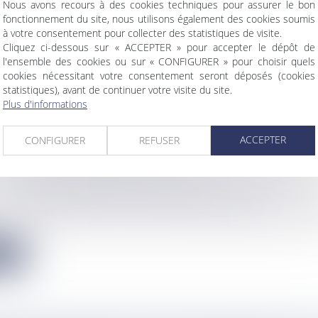
EMENT DE LA RÉMUNÉRATION DE C
Nous avons recours à des cookies techniques pour assurer le bon
fonctionnement du site, nous utilisons également des cookies soumis
TS D'ÉTABLISSEMENTS PUBLICS DE L'ETAT
à votre consentement pour collecter des statistiques de visite.
s
/
Services publics
/
Fonction publique / Personnel ad
Cliquez ci-dessous sur « ACCEPTER » pour accepter le dépôt de
 9 mai 2017 concerne les règles relatives à la fixation d
l'ensemble des cookies ou sur « CONFIGURER » pour choisir quels
cookies nécessitant votre consentement seront déposés (cookies
ite
statistiques), avant de continuer votre visite du site.
Plus d'informations
ACCEPTER
CONFIGURER
REFUSER
K SANCTIONNÉ PAR LA CNIL
s
/
Consommation
/
Informatique et Internet
on restreinte de la CNIL vient de prononcer une 
ite