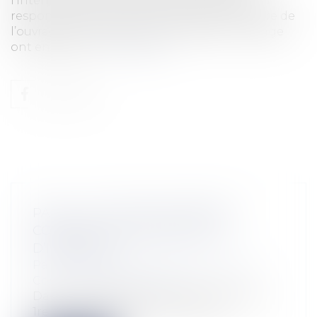
l’intermédiaire est susceptible d’engager sa
responsabilité décennale à l’égard du maître de
l’ouvrage. En l’espèce, des maîtres de l’ouvrage
ont entrepris...
Lire la suite
PACS : LA COUR DE CASSATION
CONFIRME LA PRÉSOMPTION
D’INDIVISION
Particuliers
/
Famille
/
Mariage / PACS /
Concubinage / Vie civile
Dans un arrêt du 1er octobre 2025 (Cass.
1re civ., 1er octobre 2025, n° 23-22...