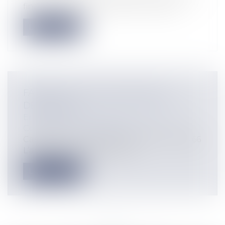
financière et économique, 15 octobre...
Lire la suite
FABRICANT ET RESPONSABILITÉ
DÉCENNALE
Entreprises
/
Gestion de l'entreprise
/
Construction Immobilier
Cass, 3ème civ, 23 octobre 2025, n°23-20.266
L’arrêt qui a été rendu par l...
Lire la suite