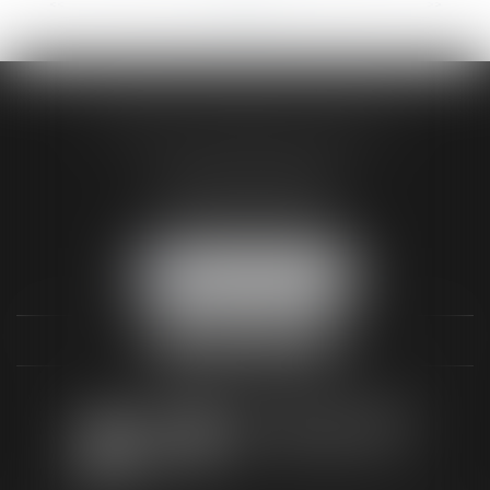
<<
<
...
10
11
12
13
14
15
16
...
>
>>
AUDREY HAMELIN AVOCATS
3 Rue Paul RENOUARD
41018 BLOIS CEDEX
Tél :
02 54 74 03 18
NOUS LOCALISER