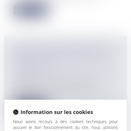
Lire la suite
PROTECTION DU CONSOMMATEUR DE
CRÉDIT : POINT DE DÉPART DE LA
PRESCRIPTION
Particuliers
/
Consommation
/
Contrats de
vente / Prêts
En 1998, une banque française avait
consenti à un particulier un prêt
immobil...
Lire la suite
Information sur les cookies
Nous avons recours à des cookies techniques pour
assurer le bon fonctionnement du site, nous utilisons