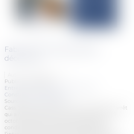
Fabricant et responsabilité
décennale
Auteur : GAUVIN Ludovic
Publié le :
18/11/2025
Entreprises
/
Gestion de l'entreprise
/
Construction Immobilier
Source :
www.eurojuris.fr
Cass, 3ème civ, 23 octobre 2025, n°23-20.266 L’arrêt
qui a été rendu par la Cour de cassation le 23
octobre 2025 est l’occasion de rappeler les
conditions dans lesquelles le fabricant ou