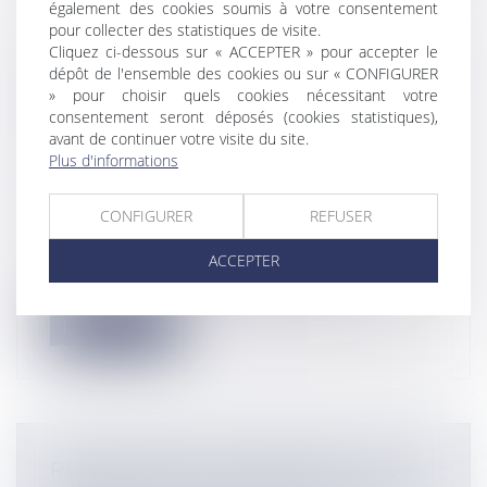
également des cookies soumis à votre consentement
pour collecter des statistiques de visite.
Cliquez ci-dessous sur « ACCEPTER » pour accepter le
CONTRÔLE DE L’ASSURANCE MALADIE
dépôt de l'ensemble des cookies ou sur « CONFIGURER
DES INFIRMIERS : COMMENT UN
» pour choisir quels cookies nécessitant votre
MAUVAIS CODAGE NGAP PEUT
consentement seront déposés (cookies statistiques),
COÛTER TRÈS CHER
avant de continuer votre visite du site.
Plus d'informations
Entreprises
/
Gestion de l'entreprise
/
Gestion des risques et sécurité
Collectivités
/
Finances locales
/
Droit
CONFIGURER
REFUSER
public économique
La facturation des soins infirmiers dans le
ACCEPTER
cadre de l’exercice libéral repos...
Lire la suite
RÉVOCATION D’UN GÉRANT DE SARL :