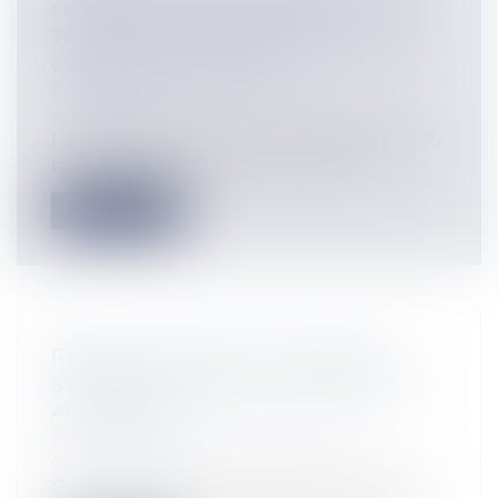
COMPÉTENCE EXCLUSIVE DU
TRIBUNAL DE COMMERCE MÊME EN
CAS D’ACTIVITÉ CIVILE
Entreprises
/
Contentieux
/
Justice
commerciale
La contestation relative à la révocation du
mandat de gérant d’une société à...
Lire la suite
RÉSEAUX DE SOINS : LA LIBERTÉ
SYNDICALE NE JUSTIFIE PAS L’APPEL
AU BOYCOTT
Entreprises
/
Marketing et ventes
/
Concurrence
Cour de cassation, chambre commerciale,