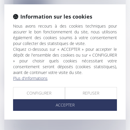
Lire la suite
Information sur les cookies
Nous avons recours à des cookies techniques pour
assurer le bon fonctionnement du site, nous utilisons
également des cookies soumis à votre consentement
LE JUGE, LA CRÈCHE ET LA LAÏCITÉ
pour collecter des statistiques de visite.
Cliquez ci-dessous sur « ACCEPTER » pour accepter le
Collectivités
/
Services publics
/
Service
dépôt de l'ensemble des cookies ou sur « CONFIGURER
public / Délégation de service public
» pour choisir quels cookies nécessitant votre
Une crèche de Noël est-elle un signe ou
consentement seront déposés (cookies statistiques),
emblème religieux dont l’installation...
avant de continuer votre visite du site.
Plus d'informations
Lire la suite
CONFIGURER
REFUSER
ACCEPTER
QUELQUES ÉLÉMENTS SUR LA
RÉFORME DU CONTENTIEUX