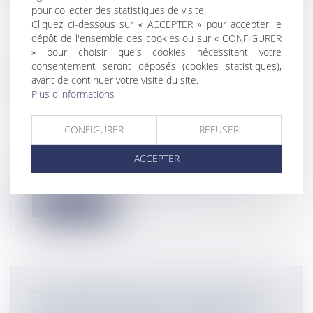
pour collecter des statistiques de visite.
Cliquez ci-dessous sur « ACCEPTER » pour accepter le
dépôt de l'ensemble des cookies ou sur « CONFIGURER
VALORISATION DES ACTIONS DANS LA
» pour choisir quels cookies nécessitant votre
SAS : DÉFAUT DE COMMUNICATION
consentement seront déposés (cookies statistiques),
DES COMPTES DEMANDÉS PAR UN
avant de continuer votre visite du site.
Plus d'informations
EXPERT
Entreprises
/
Gestion de l'entreprise
/
CONFIGURER
REFUSER
Communication et vie sociale
Le 27 novembre 2024, la chambre
ACCEPTER
commerciale, financière et économique
de la C...
Lire la suite
TRANSFORMATION D’UNE SARL EN