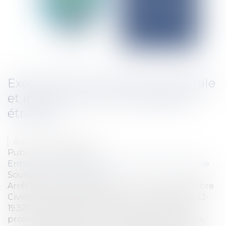
Exécution d’une sentence arbitrale
et intervention d’un liquidateur
étranger
Auteur : VIBERT Olivier
Publié le :
08/01/2025
Entreprises
/
Contentieux
/
Justice commerciale
Source :
www.eurojuris.fr
Arrêt de la Cour de cassation, Première Chambre
Civile, 6 novembre 2024, Pourvoi n° 22-16.580, 22-
19.327 et 23-15.649 La Cour de cassation s’est
prononcée, dans un arrêt du 6 novembre 2024,