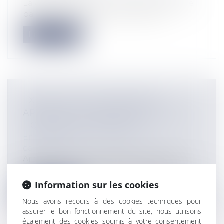
La question des « 5% » relatifs au solde de
paiement des travaux ou au prix d...
Lire la suite
EXÉCUTION D’UNE SENTENCE
ARBITRALE ET INTERVENTION D’UN
LIQUIDATEUR ÉTRANGER
Entreprises
/
Contentieux
/
Justice
commerciale
Arrêt de la Cour de cassation, Première
Chambre Civile, 6 novembre 2024, Pour...
Information sur les cookies
Lire la suite
Nous avons recours à des cookies techniques pour
assurer le bon fonctionnement du site, nous utilisons
également des cookies soumis à votre consentement