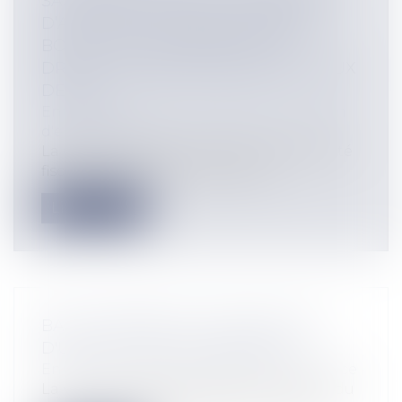
SAS AVANT CESSION : PLUS BESOIN
D’ATTENDRE LA PUBLICATION AU
BODACC POUR BÉNÉFICIER DE
DROITS D’ENREGISTREMENT AU TAUX
DE 0,1%
Entreprises
/
Vie de l'entreprise
/
Cession
d'entreprise
La Cour de cassation met fin à l’insécurité
fiscale entourant les opérations...
Lire la suite
BAIL COMMERCIAL : ANNULATION
D'UNE CAUTION PERSONNELLE
Entreprises
/
Finances
/
Banque et finance
La Cour de cassation, dans un arrêt rendu