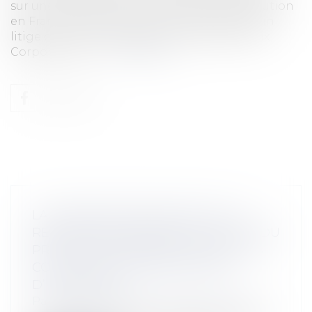
sur une série de pourvois concernant l’exécution
en France d’une sentence arbitrale issue d’un
litige commercial opposant la société Antrix
Corporation Li...
Lire la suite
LA CONSIGNATION DES 5% OU LA
RETENUE DE GARANTIE DU SOLDE DU
PRIX DE VENTE DANS LES VEFA, LES
CCMI OU LES CONSTRUCTIONS
D’IMMEUBLES
Particuliers
/
Patrimoine
/
Construction