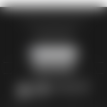
AUDREY HAMELIN AVOCATS
3 Rue Paul RENOUARD
41018 BLOIS CEDEX
Tél :
02 54 74 03 18
NOUS LOCALISER