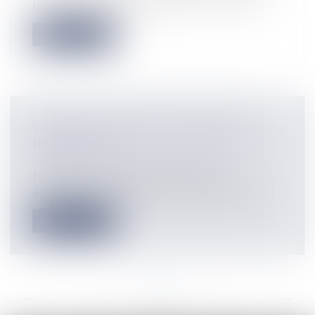
le 9 octobre 2024 (Chambre commerci...
Lire la suite
VIDÉO : L'ACCESSION MOBILIÈRE À
POUDLARD
Particuliers
/
Patrimoine
/
Gestion
Et là, si je prends pas soin de mes
abonnés ! Je peux vous dire que celle-ci...
Lire la suite
<<
<
...
46
47
48
49
50
51
52
...
>
>>