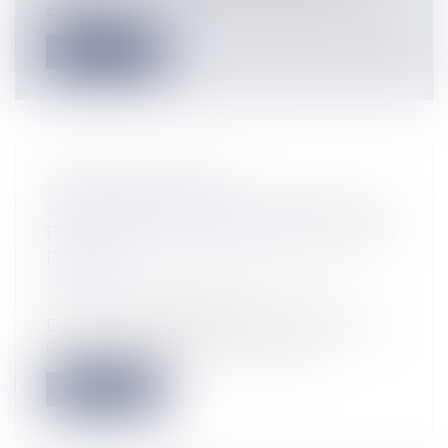
code du...
Lire la suite
SURVEILLANCE DES
COMMUNICATIONS ÉLECTRONIQUES
D'UN EMPLOYÉ ET RESPECT DE LA VIE
PRIVÉE
Entreprises
/
Ressources humaines
/
Discipline et licenciement
Dans l'’affaire Bărbulescu c. Roumanie, la
CEDH conclut qu'il y a eu violatio...
Lire la suite