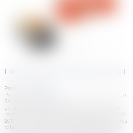
L'essentiel des ordonnances travail
Publié le :
12/09/2017
Particuliers
/
Emploi
/
Licenciements / Démission
Source :
www.eurojuris.fr
Le gouvernement a présenté les ordonnances
relatives à la réforme du code du travail le 31 août
2017. Les 5 mesures qui vont bouleverser la vie des
salariés: Les ordonnances, plutôt saluées par le