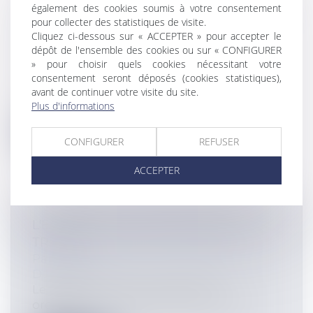
À PRENDRE PAR ORDONNANCES LES
également des cookies soumis à votre consentement
pour collecter des statistiques de visite.
MESURES POUR LE RENFORCEMENT
Cliquez ci-dessous sur « ACCEPTER » pour accepter le
DU DIALOGUE SOCIAL
dépôt de l'ensemble des cookies ou sur « CONFIGURER
Collectivités
/
Contentieux
/
» pour choisir quels cookies nécessitant votre
Responsabilité administrative
consentement seront déposés (cookies statistiques),
Dans sa décision du 7 septembre 2017, le
avant de continuer votre visite du site.
Conseil constitutionnel ne prononce...
Plus d'informations
Lire la suite
CONFIGURER
REFUSER
ACCEPTER
L'ESSENTIEL DES ORDONNANCES
TRAVAIL
Particuliers
/
Emploi
/
Licenciements /
Démission
Le gouvernement a présenté les
ordonnances relatives à la réforme du