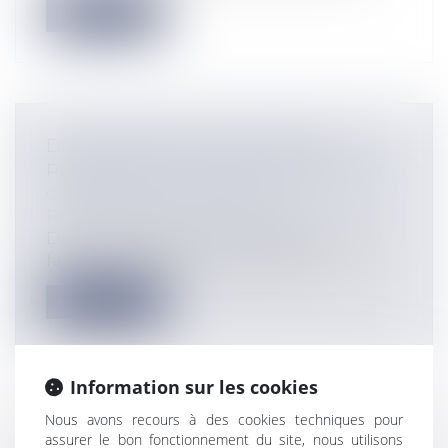
Lire la suite
DROIT D'ACCÈS AUX ARCHIVES
PUBLIQUES ET CONSTITUTIONNALITÉ
Collectivités
/
Contentieux
/
Responsabilité administrative
Dans une décision du 15 septembre 2017,
faisant découler de l'article 15 de l...
Lire la suite
Information sur les cookies
Nous avons recours à des cookies techniques pour
VALIDATION DE LA LOI D'HABILITATION
assurer le bon fonctionnement du site, nous utilisons