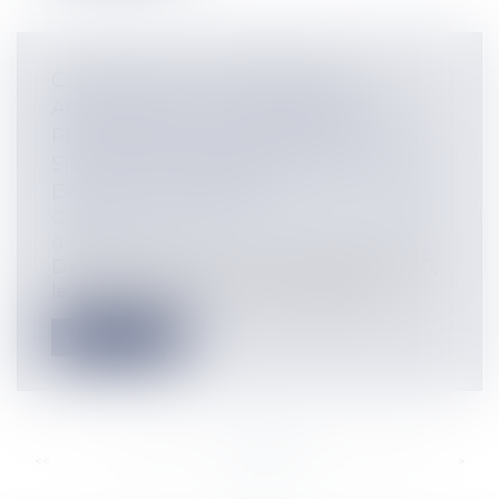
COMMUNE DE DANNEMARIE :
ANNULATION DE L'ORDONNANCE
PRESCRIVANT LE RETRAIT DES
SILHOUETTES FÉMININES INSTALLÉES
DANS LA COMMUNE
Collectivités
/
Environnement
/
Principes
généraux
Dans une décision du 1er septembre 2017,
le juge des référés du Conseil d’Éta...
Lire la suite
<<
<
...
336
337
338
339
340
341
342
...
>