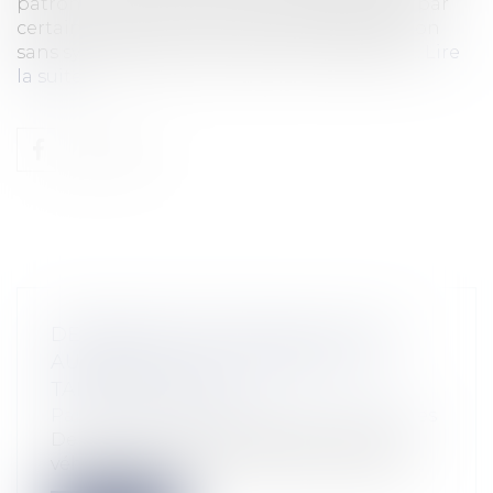
patronat, sont accueillies plus fraîchement par
certains syndicats, la CGT en tête. Négociation
sans syndicats dans les petites entreprises,...
Lire
la suite
DÉPANNAGE DES VÉHICULES SUR
AUTOROUTE ET FOURRIÈRE : LES
TARIFS ÉVOLUENT
Particuliers
/
Consommation
/
Procédures
De nouveaux tarifs de dépannage des
véhicules sur les autoroutes ainsi que le...