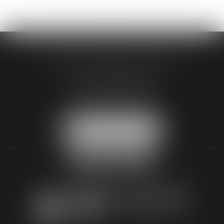
>>
AUDREY HAMELIN AVOCATS
3 Rue Paul RENOUARD
41018 BLOIS CEDEX
Tél :
02 54 74 03 18
NOUS LOCALISER