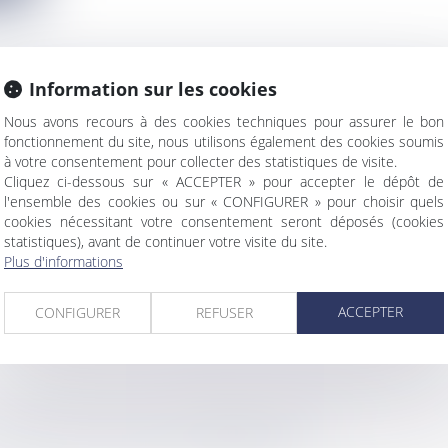
Information sur les cookies
TATION DE L'INDEMNITÉ FORFAIT
Nous avons recours à des cookies techniques pour assurer le bon
AIL À PARTIR DU 1ER JANVIER 2023 : QUELS
fonctionnement du site, nous utilisons également des cookies soumis
CONCERNÉS ET DANS QUELLES CONDITIONS 
à votre consentement pour collecter des statistiques de visite.
Cliquez ci-dessous sur « ACCEPTER » pour accepter le dépôt de
s
/
Services publics
/
Fonction publique / Personnel ad
l'ensemble des cookies ou sur « CONFIGURER » pour choisir quels
1er septembre 2021, les agents publics des troi
cookies nécessitant votre consentement seront déposés (cookies
statistiques), avant de continuer votre visite du site.
Plus d'informations
ite
ACCEPTER
CONFIGURER
REFUSER
 À AGIR DE LA SOCIÉTÉ ABSORBANTE EN
RS DE LA SOCIÉTÉ ABSORBÉE
s
/
Vie de l'entreprise
/
Fusion Acquisition