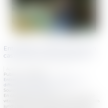
Entreprises : quelles solutions en
cas de difficultés de paiement ?
Auteur : GAUCHER-PIOLA Alexis
Publié le :
08/09/2023
Entreprises
/
Contentieux
/
Entreprises en
difficultés / procédures collectives
Source :
www.eurojuris.fr
En cas de difficultés de paiement, l’entreprise
viticole peut avoir recours à de nombreux outils
juridiques lui permettant de faire face à des