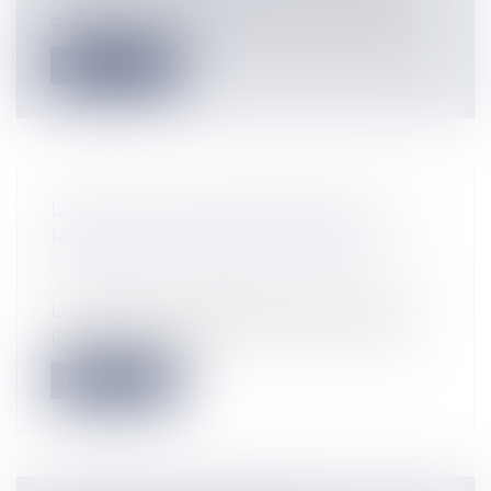
question éminemment courante dans l...
Lire la suite
DIFFICULTÉS DES ENTREPRISES : LE
RECOURS AU MANDAT AD HOC
Entreprises
/
Contentieux
/
Entreprises en
difficultés / procédures collectives
Le mandat ad hoc est une procédure de
prévention des difficultés économiques...
Lire la suite