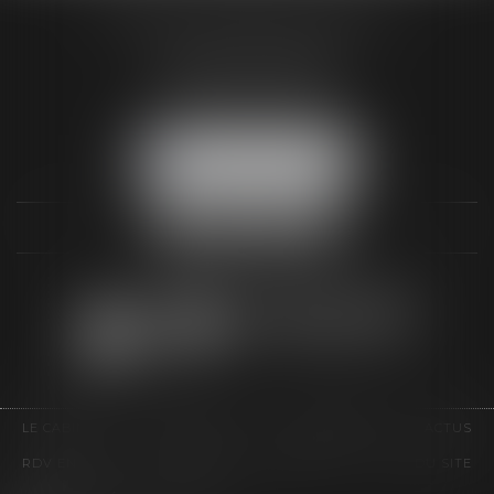
AUDREY HAMELIN AVOCATS
3 Rue Paul RENOUARD
41018 BLOIS CEDEX
Tél :
02 54 74 03 18
NOUS LOCALISER
LE CABINET
COMPÉTENCES
HONORAIRES
ACTUS
RDV EN LIGNE
CONTACT
EUROJURIS
PLAN DU SITE