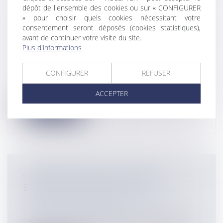
dépôt de l'ensemble des cookies ou sur « CONFIGURER
» pour choisir quels cookies nécessitant votre
ENTREPRISES : QUELLES SOLUTIONS
consentement seront déposés (cookies statistiques),
EN CAS DE DIFFICULTÉS DE PAIEMENT
avant de continuer votre visite du site.
?
Plus d'informations
Entreprises
/
Contentieux
/
Entreprises en
difficultés / procédures collectives
CONFIGURER
REFUSER
En cas de difficultés de paiement,
l’entreprise viticole peut avoir recours à...
ACCEPTER
Lire la suite
CONSIGNATION DES LOYERS ET
EXCEPTION D'INEXÉCUTION
Entreprises
/
Gestion de l'entreprise
/
Construction Immobilier
La Cour de cassation vient de traiter une