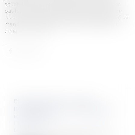
situations financières délicates. Au titre de ces
outils juridiques, l’entreprise viticole peut avoir
recours aux délais judiciaires de paiement (1/3), au
mandat ad hoc, (2/3) ou encore au règlement
amia...
Lire la suite
RESPONSABILITÉ DE L’AGENT
IMMOBILIER FACE À L’INSOLVABILITÉ
DU VENDEUR
Particuliers
/
Patrimoine
/
Immobilier /
Logement