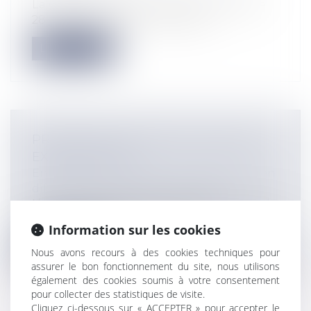
La Cour de Cassation a rendu un arrêt le
28 juin dernier (n°21-21.181) qui n’...
Lire la suite
PRÉVENTION DES DIFFICULTÉS DES
EXPLOITATIONS
Entreprises
/
Contentieux
/
Entreprises en
difficultés / procédures collectives
L’article L351-1 du code rural offre un outil
juridique de gestion des exploi...
Information sur les cookies
Lire la suite
Nous avons recours à des cookies techniques pour
assurer le bon fonctionnement du site, nous utilisons
également des cookies soumis à votre consentement
pour collecter des statistiques de visite.
Cliquez ci-dessous sur « ACCEPTER » pour accepter le