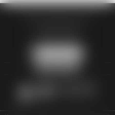
AUDREY HAMELIN AVOCATS
3 Rue Paul RENOUARD
41018 BLOIS CEDEX
Tél :
02 54 74 03 18
NOUS LOCALISER