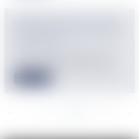
NON RÉTROACTIVITÉ DE LA LOI SUR
LES SERVITUDES D'UTILITÉ PUBLIQUE
SUR SITE POLLUÉ
Collectivités
/
Environnement
/
Environnement
La Cour de Cassation vient de préciser,
qu'en l'absence de disposition transi...
Lire la suite
<<
<
...
593
594
595
596
597
598
599
...
>
>>