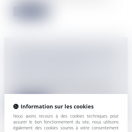
Lire la suite
MORT DES 2 ADOLESCENTS À CLICHY:
LA COUR DE CASSATION ANNULE LE
NON-LIEU DES POLICIERS
Particuliers
/
Civil / Pénal
/
Procédure
pénale / Procédure civile
La Cour de cassation vient d'annuler le
non-lieu qui avait été prononcé en fa...
Lire la suite
Information sur les cookies
Nous avons recours à des cookies techniques pour
assurer le bon fonctionnement du site, nous utilisons
également des cookies soumis à votre consentement