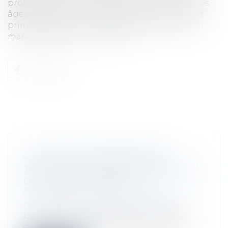
professionnelle des jeunes peu ou pas qualifiés
âgés de 16 à 25 ans, les emplois d'avenir seront
principalement proposés dans le secteur non
marchand et rés...
Lire la suite
COLLECTIVITÉS TERRITORIALES:
TENDANCES REPRÉSENTÉES AU SEIN
DU CONSEIL MUNICIPAL
Collectivités
/
Services publics
/
Fonction
publique / Personnel administratif
Les tendances représentées au sein du
conseil municipal doivent disposer d'un...