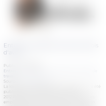
Entrée en application des emplois
d'avenir
Publié le :
02/11/2012
Entreprises
/
Ressources humaines
/
Contrat de
travail
Source :
www.eurojuris.fr
La loi portant création des emplois d'avenir a été
publiée au journal officiel le 27 octobre
2012.Publication de la loi portant création des
emplois d'avenir Destinés à faciliter l'insertion