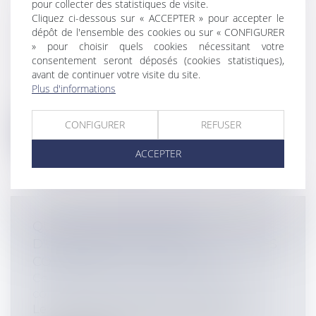
pour collecter des statistiques de visite.
Cliquez ci-dessous sur « ACCEPTER » pour accepter le
ENTRÉE EN APPLICATION DES
dépôt de l'ensemble des cookies ou sur « CONFIGURER
EMPLOIS D'AVENIR
» pour choisir quels cookies nécessitant votre
Entreprises
/
Ressources humaines
/
consentement seront déposés (cookies statistiques),
Contrat de travail
avant de continuer votre visite du site.
Plus d'informations
La loi portant création des emplois
d'avenir a été publiée au journal officie...
CONFIGURER
REFUSER
Lire la suite
ACCEPTER
QUELS RENSEIGNEMENTS
D'URBANISME DOIVENT FOURNIR LES
COMMUNES AUX NOTAIRES?
Collectivités
/
Urbanisme
/
Permis de
construire/ Documents d'urbanisme
Le Code de l'Urbanisme ne comporte