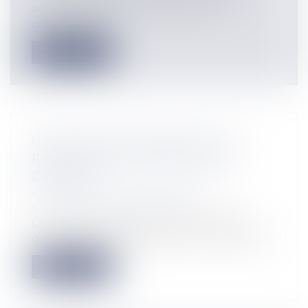
aucune disposition imposant aux
communes d...
Lire la suite
UN BON DE COMMANDE PEUT-IL
FAIRE L'OBJET D'UN RÈGLEMENT
DÉFINITIF?
Collectivités
/
Marchés publics
/
Contestation et contentieux
Oui. Le Conseil d'Etat vient de rappeler
que chaque commande d'un marché de t...
Lire la suite