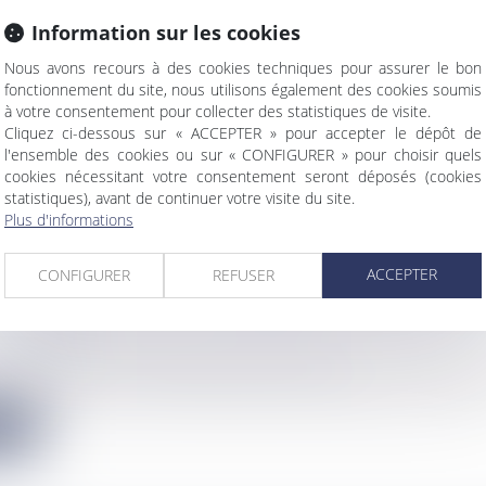
CE
Information sur les cookies
s
/
Marketing et ventes
/
Concurrence
Nous avons recours à des cookies techniques pour assurer le bon
ssation, Chambre commerciale, financière et économ
fonctionnement du site, nous utilisons également des cookies soumis
à votre consentement pour collecter des statistiques de visite.
Cliquez ci-dessous sur « ACCEPTER » pour accepter le dépôt de
ite
l'ensemble des cookies ou sur « CONFIGURER » pour choisir quels
cookies nécessitant votre consentement seront déposés (cookies
statistiques), avant de continuer votre visite du site.
Plus d'informations
ACCEPTER
CONFIGURER
REFUSER
NFRACTION À UNE CLAUSE DE NON-CON
N CONTRAT DE FRANCHISE POUR DE
TOIRES
s
/
Marketing et ventes
/
Concurrence
 19 mars 2025, n° 23-22.925, publié au Bulletin La cham
ite