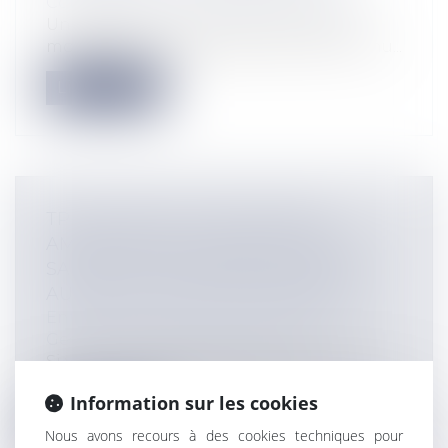
Collectivités
/
Services publics
/
Usagers
Un décret du 14 mars 2017 précise les
modalités de la demande et de la commu...
Lire la suite
TPE ET PME: VOUS SOUHAITEZ
AMÉLIORER LES CONDITIONS DE
SANTÉ ET DE SÉCURITÉ AU TRAVAIL
AU SEIN DE VOTRE ENTREPRISE?
Entreprises
/
Gestion de l'entreprise
/
Gestion des risques et sécurité
Si votre entreprise compte moins de 50
salariés, les Caisses régionales (Cars...
Information sur les cookies
Lire la suite
Nous avons recours à des cookies techniques pour