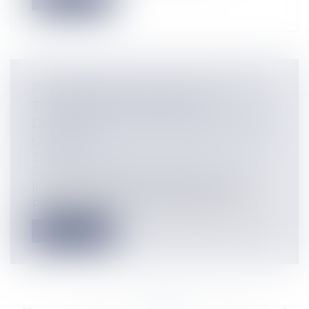
PROFESSIONNELS ASSUJETTIS À LA
TVA: BIENTÔT L'OBLIGATION
D'UTILISER DES LOGICIELS DE CAISSE
CERTIFIÉS
Entreprises
/
Gestion de l'entreprise
/
Gestion des risques et sécurité
Il reste quelques mois aux entreprises
pour sécuriser leurs logiciels de cais...
Lire la suite
<<
<
...
357
358
359
360
361
362
363
...
>