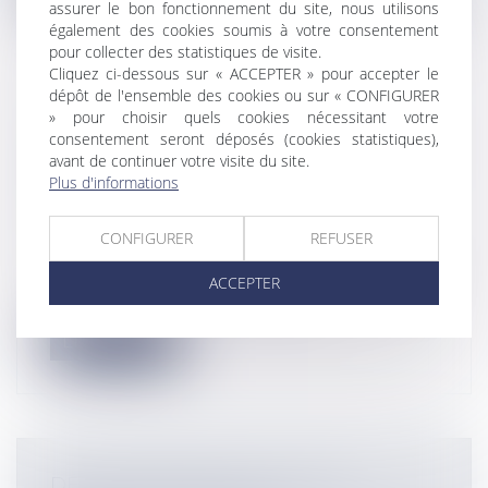
assurer le bon fonctionnement du site, nous utilisons
également des cookies soumis à votre consentement
pour collecter des statistiques de visite.
Cliquez ci-dessous sur « ACCEPTER » pour accepter le
dépôt de l'ensemble des cookies ou sur « CONFIGURER
AGENCE IMMOBILIÈRE ET
» pour choisir quels cookies nécessitant votre
consentement seront déposés (cookies statistiques),
COMMISSION DE L'AGENT IMMOBILIER
avant de continuer votre visite du site.
EN CAS DE NON RÉALISATION DE LA
Plus d'informations
VENTE ...
Entreprises
/
Gestion de l'entreprise
/
CONFIGURER
REFUSER
Construction Immobilier
... ou contestation de la validité du mandat
ACCEPTER
La question de la rémunératio...
Lire la suite
DÉLIT D'ENTRAVE À L'IVG SUR