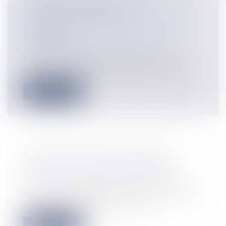
INTERNET: LE CONSEIL
CONSTITUTIONNEL FORMULE DES
RÉSERVES
Particuliers
/
Famille
/
Enfants
Dans une décisiondu 16 mars 2017, le
Conseil constitutionnel s'est prononcé s...
Lire la suite
NOUVELLE AIDE FINANCIÈRE EN
FAVEUR DES JEUNES APPRENTIS
Particuliers
/
Emploi
/
Contrat de travail
Un décret du 28 février 2017 crée une aide
ponctuelle visant à améliorer le...
Lire la suite