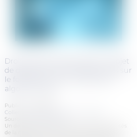
Droits des personnes faisant l'objet
de décisions individuelles prises sur
le fondement d'un traitement
algorithmique
Publié le :
20/03/2017
Collectivités
/
Services publics
/
Usagers
Source :
www.eurojuris.fr
Un décret du 14 mars 2017 précise les modalités
de la demande et de la communication des