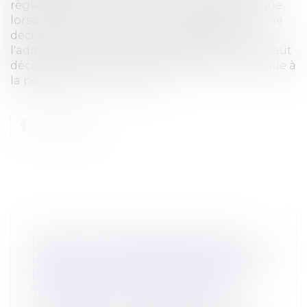
règles définissant un traitement algorithmique
lorsque celui-ci a participé au fondement d'une
décision individuelle. Le silence gardé par
l'administration au terme du délai d'un mois vaut
décision de rejet. L'administration communique à
la personne f...
Lire la suite
DROITS DES PERSONNES FAISANT
L'OBJET DE DÉCISIONS INDIVIDUELLES
PRISES SUR LE FONDEMENT D'UN
TRAITEMENT ALGORITHMIQUE