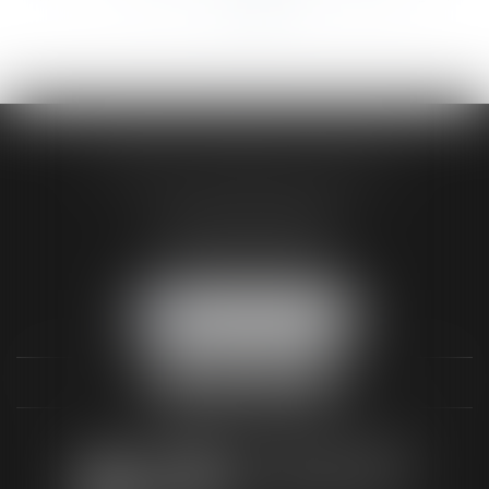
>>
AUDREY HAMELIN AVOCATS
3 Rue Paul RENOUARD
41018 BLOIS CEDEX
Tél :
02 54 74 03 18
NOUS LOCALISER