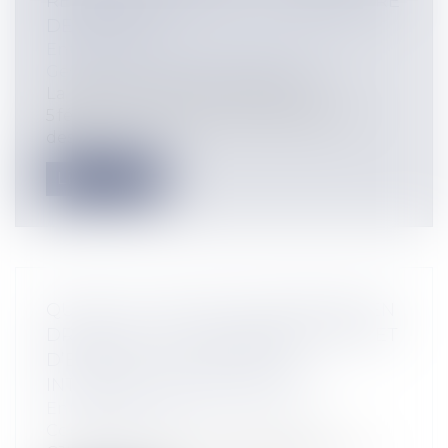
RECOMMANDÉE PAR LA DÉFENSEURE
DES DROITS
Entreprises
/
Gestion de l'entreprise
/
Gestion des risques et sécurité
La Décision-cadre n° 2025-019 du
5 février 2025, émise par la Défenseure
des...
Lire la suite
QUAND LA NOTION D’ENTREPRISE EN
DROIT DE LA CONCURRENCE PERMET
D’ÉTABLIR LA COMPÉTENCE
INTERNATIONALE DU JUGE
Entreprises
/
Marketing et ventes
/
Concurrence