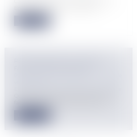
CJUE, 13 févr. 2025, n° C-393/23, Athenian
Brewery et Heineken La Cour de...
Lire la suite
RESPONSABILITÉ DE LA BANQUE
FACE À UNE ESCROQUERIE
Particuliers
/
Consommation
/
Contrats de
vente / Prêts
Entreprises
/
Finances
/
Banque et finance
Quelle est la responsabilité des banques
face aux différentes escroqueries do...
Lire la suite