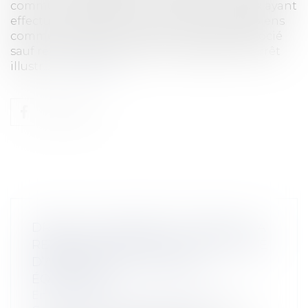
communauté légale, le conjoint d’un époux ayant
effectué un apport à une société avec des biens
communs peut revendiquer la qualité d’associé
sauf renonciation tacite non équivoque. L’arrêt
illustr...
Lire la suite
DROIT DU CONJOINT ET SOCIÉTÉ : LA
RENONCIATION TACITE À LA QUALITÉ
D’ASSOCIÉ DOIT ÊTRE NON
ÉQUIVOQUE
Entreprises
/
Gestion de l'entreprise
/