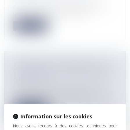
Communication et vie sociale
Cass. com., 12 mars 2025, n° 23-22.372 Par
un arrêt rendu le 12 mars 2025,...
Lire la suite
LOI BADINTER - ACCIDENT DE LA
CIRCULATION ET OFFRE D’INDEMNITÉ
À LA VICTIME
Particuliers
/
Civil / Pénal
/
Victimes
L'offre faite par conclusions et constatée
comme suffisante par le juge est i...
Lire la suite
Information sur les cookies
Nous avons recours à des cookies techniques pour