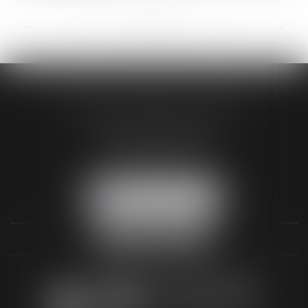
<<
<
...
35
36
37
38
39
40
41
...
>
>>
AUDREY HAMELIN AVOCATS
3 Rue Paul RENOUARD
41018 BLOIS CEDEX
Tél :
02 54 74 03 18
NOUS LOCALISER