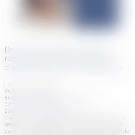
Droit du conjoint et société : la
renonciation tacite à la qualité
d’associé doit être non équivoque
Auteur : VIBERT Olivier
Publié le :
31/03/2025
Entreprises
/
Gestion de l'entreprise
/
Communication et vie sociale
Source :
www.eurojuris.fr
Cass. com., 12 mars 2025, n° 23-22.372 Par un arrêt
rendu le 12 mars 2025, la chambre commerciale
de la Cour de cassation confirme qu’en régime de