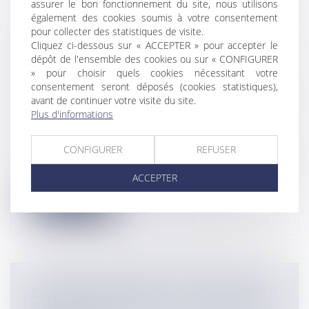
assurer le bon fonctionnement du site, nous utilisons
également des cookies soumis à votre consentement
pour collecter des statistiques de visite.
CONTRAT DE MANDAT : LA PREUVE
Cliquez ci-dessous sur « ACCEPTER » pour accepter le
dépôt de l'ensemble des cookies ou sur « CONFIGURER
EST LIBRE POUR LE VENDEUR
» pour choisir quels cookies nécessitant votre
D’ESPACES PUBLICITAIRES AYANT
consentement seront déposés (cookies statistiques),
CONCLU UN CONTRAT DE VENTE AVEC
avant de continuer votre visite du site.
LE MANDATAIRE D’UN ANNONCEUR
Plus d'informations
Entreprises
/
Marketing et ventes
/
Publicité/ marketing
CONFIGURER
REFUSER
Par un arrêt du 29 janvier 2025 (n°23-19.341),
la Chambre commerciale de la C...
ACCEPTER
Lire la suite
ENQUÊTES INTERNES : LA MÉTHODE