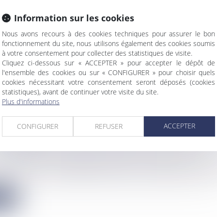
 D'ACCÈS AUX ARCHIVES PUBLIQ
UTIONNALITÉ
Information sur les cookies
s
/
Contentieux
/
Responsabilité administrative
Nous avons recours à des cookies techniques pour assurer le bon
ision du 15 septembre 2017, faisant découler de l'articl
fonctionnement du site, nous utilisons également des cookies soumis
à votre consentement pour collecter des statistiques de visite.
ite
Cliquez ci-dessous sur « ACCEPTER » pour accepter le dépôt de
l'ensemble des cookies ou sur « CONFIGURER » pour choisir quels
cookies nécessitant votre consentement seront déposés (cookies
statistiques), avant de continuer votre visite du site.
Plus d'informations
ION DE LA LOI D'HABILITATION À PRE
ACCEPTER
CONFIGURER
REFUSER
ANCES LES MESURES POUR LE RENFORCE
E SOCIAL
s
/
Contentieux
/
Responsabilité administrative
écision du 7 septembre 2017, le Conseil constitu
ite